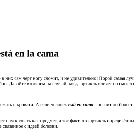
stá en la cama
 в них сам чёрт ногу сломит, и не удивительно! Порой самая лу
о. Давайте взглянем на случай, когда артикль влияет на смысл 
лежать в кровати. А если человек
está en cama
– значит он болеет
т нам кровать как предмет, а тот факт, что артикль определённы
е связанное с идеей болезни.