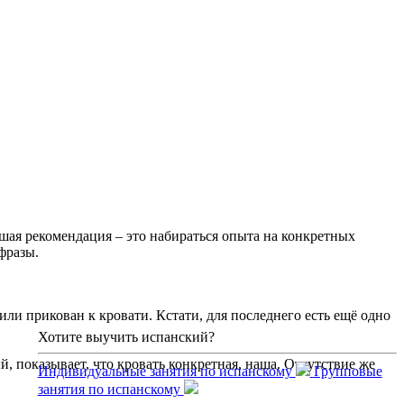
чшая рекомендация – это набираться опыта на конкретных
фразы.
 или прикован к кровати. Кстати, для последнего есть ещё одно
Хотите выучить испанский?
й, показывает, что кровать конкретная, наша. Отсутствие же
Индивидуальные занятия по испанскому
Групповые
занятия по испанскому