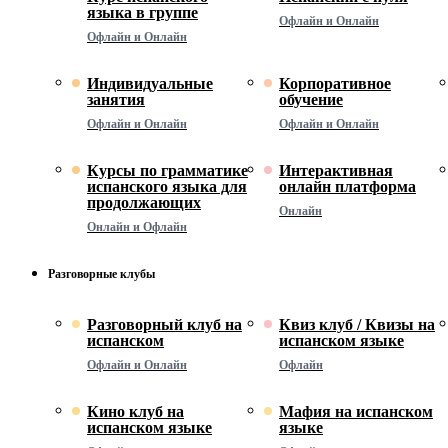
языка в группе
Офлайн и Онлайн
Офлайн и Онлайн
Индивидуальные
Корпоративное
занятия
обучение
Офлайн и Онлайн
Офлайн и Онлайн
Курсы по грамматике
Интерактивная
испанского языка для
онлайн платформа
продолжающих
Онлайн
Онлайн и Офлайн
Разговорные клубы
Разговорный клуб на
Квиз клуб / Квизы на
испанском
испанском языке
Офлайн и Онлайн
Офлайн
Кино клуб на
Мафия на испанском
испанском языке
языке