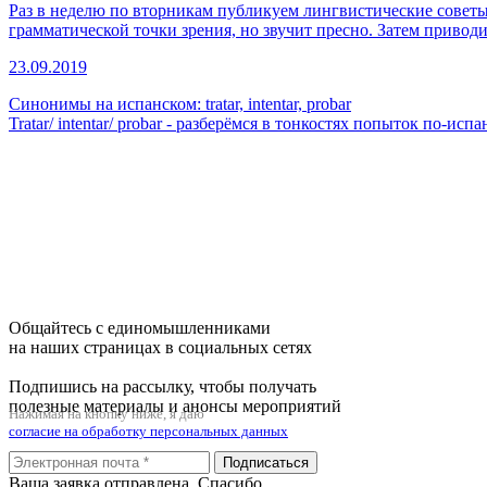
Раз в неделю по вторникам публикуем лингвистические советы
грамматической точки зрения, но звучит пресно. Затем привод
23.09.2019
Синонимы на испанском: tratar, intentar, probar
Tratar/ intentar/ probar - разберёмся в тонкостях попыток по-испа
Общайтесь с единомышленниками
на наших страницах в социальных сетях
Подпишись на рассылку, чтобы получать
полезные материалы и анонсы мероприятий
Нажимая на кнопку ниже, я даю
согласие на обработку персональных данных
Подписаться
Ваша заявка отправлена. Спасибо