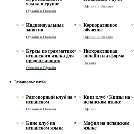
языка в группе
Офлайн и Онлайн
Офлайн и Онлайн
Индивидуальные
Корпоративное
занятия
обучение
Офлайн и Онлайн
Офлайн и Онлайн
Курсы по грамматике
Интерактивная
испанского языка для
онлайн платформа
продолжающих
Онлайн
Онлайн и Офлайн
Разговорные клубы
Разговорный клуб на
Квиз клуб / Квизы на
испанском
испанском языке
Офлайн и Онлайн
Офлайн
Кино клуб на
Мафия на испанском
испанском языке
языке