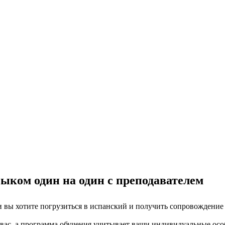
ыком один на один с преподавателем
 вы хотите погрузиться в испанский и получить сопровождение 
 вас, а программа обучения учитывает ваши индивидуальные особ