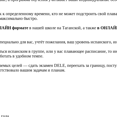
к к определенному времени, кто не может подстроить свой пла
максимально быстро.
ЛАЙН формате
в нашей школе на Таганской, а также
в ОНЛАЙН
пециально для вас, учтёт пожелания, ваш уровень испанского, и
ться испанским в группе, или у вас плавающее расписание, то 
аботать в удобном темпе.
аемых целей — сдать экзамен DELE, переехать за границу, пос
ветствовало вашим задачам и планам.
 года.