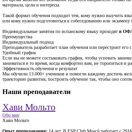
материала, цели и интересы.
Такой формат обучения подходит тем, кому нужно выучить язы
или кому нужно подготовиться к собеседованию или экзамену 
Индивидуальные занятия по испанскому языку проходят
в ОФ
Преимущества
Индивидуальный подход
Преподаватель разработает план обучения или перестроит его с
Удобный график
Если вы не можете состыковать график, чтобы успевать занима
заниматься в то время, когда комфортно вам, не торопиться и р
Эффективность обучения и результат
Мы обучили 13.000+ учеников и помогли каждому достичь жел
траекторию развития, построить обучение так, чтобы оно соот
Наши преподаватели
Хави Мольто
Обо мне
Хави Мольто
Опыт преподавания:
14 лет. В ESP Club Moscú работает с 2016