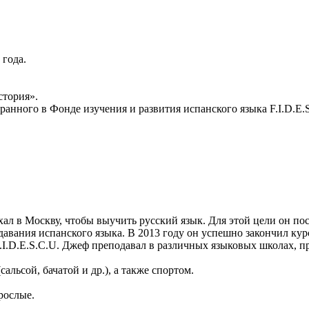
 года.
стория».
анного в Фонде изучения и развития испанского языка F.I.D.E.S.C
хал в Москву, чтобы выучить русский язык. Для этой цели он по
авания испанского языка. В 2013 году он успешно закончил кур
.I.D.E.S.C.U. Джеф преподавал в различных языковых школах, п
льсой, бачатой и др.), а также спортом.
рослые.