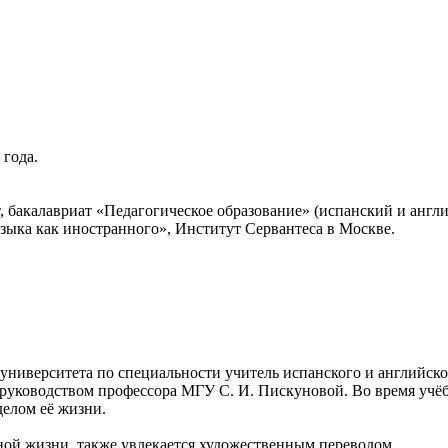
 года.
 бакалавриат «Педагогическое образование» (испанский и англи
ыка как иностранного», Институт Сервантеса в Москве.
иверситета по специальности учитель испанского и английского
руководством профессора МГУ С. И. Пискуновой. Во время учёбы 
делом её жизни.
ной жизни, также увлекается художественным переводом.