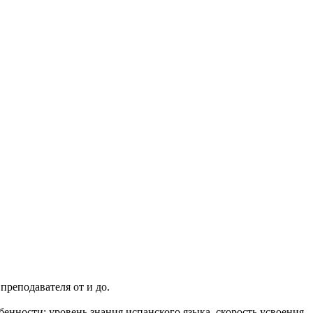
преподавателя от и до.
енности: уровень знания испанского языка, скорость усвоения