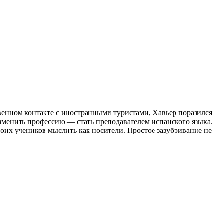
венном контакте с иностранными туристами, Хавьер поразился
изменить профессию — стать преподавателем испанского языка.
воих учеников мыслить как носители. Простое зазубривание не