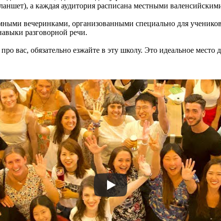
планшет), а каждая аудитория расписана местными валенсийским
мными вечеринками, организованными специально для учеников
навыки разговорной речи.
о про вас, обязательно езжайте в эту школу. Это идеальное место