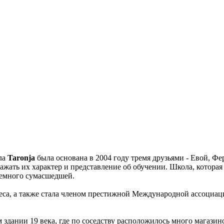
ла
Taronja
была основана в 2004 году тремя друзьями - Евой, Фе
ражать их характер и представление об обучении. Школа, котора
немного сумасшедшей.
еса, а также стала членом престижной Международной ассоциац
здании 19 века, где по соседству расположилось много магазин