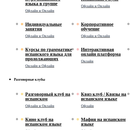
языка в группе
Офлайн и Онлайн
Офлайн и Онлайн
Индивидуальные
Корпоративное
занятия
обучение
Офлайн и Онлайн
Офлайн и Онлайн
Курсы по грамматике
Интерактивная
испанского языка для
онлайн платформа
продолжающих
Онлайн
Онлайн и Офлайн
Разговорные клубы
Разговорный клуб на
Квиз клуб / Квизы на
испанском
испанском языке
Офлайн и Онлайн
Офлайн
Кино клуб на
Мафия на испанском
испанском языке
языке