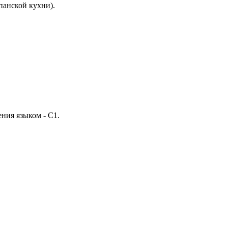
панской кухни).
ния языком - С1.