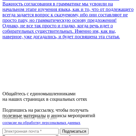
Важность согласования в грамматике мы усвоили на
начальном этапе изучения языка, как и то, что от подлежащего
всегда задается вопрос к сказуемому, ибо они составляют не
просто пару, но грамматическую основу предложения!
Однако, не все так просто и гладко, когда речь идет о
собирательных существительных. Именно им, как вы,
наверное, уже догадались, и будет посвящена эта статья.
Общайтесь с единомышленниками
на наших страницах в социальных сетях
Подпишись на рассылку, чтобы получать
полезные материалы и анонсы мероприятий
Нажимая на кнопку ниже, я даю
согласие на обработку персональных данных
Подписаться