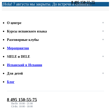
8 495 150-55-75
¡Hola! 7 августа мы закрыты. До встречи в субботу!
Перезвоните мне
О центре
Курсы испанского языка
Разговорные клубы
Мероприятия
SIELE и DELE
Испанский в Испании
Для детей
Блог
8 495 150-55-75
Пн-Пт: 10:00 - 21:00
Сб-Вс: 10:00 - 18:00