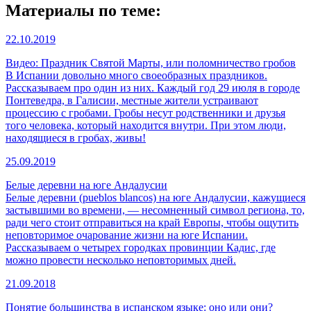
Материалы по теме:
22.10.2019
Видео: Праздник Святой Марты, или поломничество гробов
В Испании довольно много своеобразных праздников.
Рассказываем про один из них. Каждый год 29 июля в городе
Понтеведра, в Галисии, местные жители устраивают
процессию с гробами. Гробы несут родственники и друзья
того человека, который находится внутри. При этом люди,
находящиеся в гробах, живы!
25.09.2019
Белые деревни на юге Андалусии
Белые деревни (pueblos blancos) на юге Андалусии, кажущиеся
застывшими во времени, — несомненный символ региона, то,
ради чего стоит отправиться на край Европы, чтобы ощутить
неповторимое очарование жизни на юге Испании.
Рассказываем о четырех городках провинции Кадис, где
можно провести несколько неповторимых дней.
21.09.2018
Понятие большинства в испанском языке: оно или они?