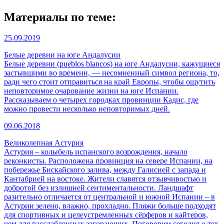
Материалы по теме:
25.09.2019
Белые деревни на юге Андалусии
Белые деревни (pueblos blancos) на юге Андалусии, кажущиеся
застывшими во времени, — несомненный символ региона, то,
ради чего стоит отправиться на край Европы, чтобы ощутить
неповторимое очарование жизни на юге Испании.
Рассказываем о четырех городках провинции Кадис, где
можно провести несколько неповторимых дней.
09.06.2018
Великолепная Астурия
Астурия – колыбель испанского возрождения, начало
реконкисты. Расположена провинция на севере Испании, на
побережье Бискайского залива, между Галисией с запада и
Кантабрией на востоке. Жители славятся отзывчивостью и
добротой без излишней сентиментальности. Ландшафт
разительно отличается от центральной и южной Испании – в
Астурии зелено, влажно, прохладно. Пляжи больше подходят
для спортивных и целеустремленных сёрферов и кайтеров,
чем для расслабленных загорающих. Поговорим сегодня о тех