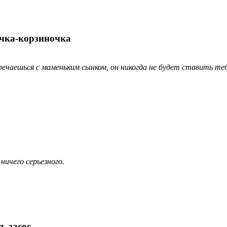
очка-корзиночка
ечаешься с маменьким сынком, он никогда не будет ставить теб
ничего серьезного.
ь засос