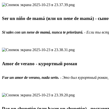
Ser un niño de mamá (или un nene de mamá) - сын
Si sales con un nene de mamá, nunca te priorizará.
- Если ты встр
Amor de verano - курортный роман
Fue un amor de verano, nada serio.
- Это был курортный роман, 
Dar un chupetón (или hacer un chupetón) - поставит