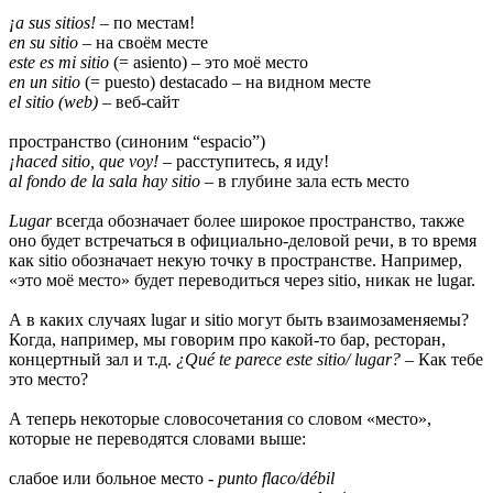
¡a sus sitios!
– по местам!
en su sitio
– на своём месте
este es mi sitio
(= asiento) – это моё место
en un sitio
(= puesto) destacado – на видном месте
el sitio (web)
– веб-сайт
пространство (синоним “espacio”)
¡haced sitio, que voy!
– расступитесь, я иду!
al fondo de la sala hay sitio
– в глубине зала есть место
Lugar
всегда обозначает более широкое пространство, также
оно будет встречаться в официально-деловой речи, в то время
как sitio обозначает некую точку в пространстве. Например,
«это моё место» будет переводиться через sitio, никак не lugar.
А в каких случаях lugar и sitio могут быть взаимозаменяемы?
Когда, например, мы говорим про какой-то бар, ресторан,
концертный зал и т.д.
¿Qué te parece este sitio/ lugar?
– Как тебе
это место?
А теперь некоторые словосочетания со словом «место»,
которые не переводятся словами выше:
слабое или больное место -
punto flaco/débil