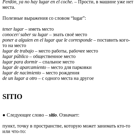
Perdón, ya no hay lugar en el coche.
– Прости, в машине уже нет
места.
Полезные выражения со словом “lugar”:
tener lugar
– иметь место
conocer/ saber su lugar
– знать своё место
poner a alguien en el lugar que le corresponde
– поставить кого-
то на место
lugar de trabajo
– место работы, рабочее место
lugar público
– общественное место
lugar para dormir
– спальное место
lugar de aparcamiento
– место для парковки
lugar de nacimiento
– место рождения
de un lugar a otro
– с одного места на другое
SITIO
● Следующее слово –
sitio
. Означает:
пункт, точку в пространстве, которую может занимать кто-то
или что-то: