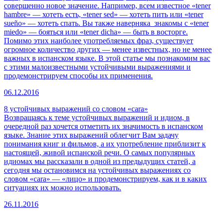
совершенно новое значение. Например, всем известное «tener
hambre» — хотеть есть, «tener sed» — хотеть пить или «tener
sueño» — хотеть спать. Вы также наверняка знакомы с «tener
miedo» — бояться или «tener dicha» — быть в восторге.
Помимо этих наиболее употребляемых фраз, существует
огромное количество других — менее известных, но не менее
важных в испанском языке. В этой статье мы познакомим вас
с этими малоизвестными устойчивыми выражениями и
продемонстрируем способы их применения.
06.12.2016
8 устойчивых выражений со словом «cara»
Возвращаясь к теме устойчивых выражений и идиом, в
очередной раз хочется отметить их значимость в испанском
языке. Знание этих выражений облегчит Вам задачу
понимания книг и фильмов, а их употребление приблизит к
настоящей, живой испанской речи. О самых популярных
идиомах мы рассказали в одной из предыдущих статей, а
сегодня мы остановимся на устойчивых выражениях со
словом «cara» — «лицо» и продемонстрируем, как и в каких
ситуациях их можно использовать.
26.11.2016