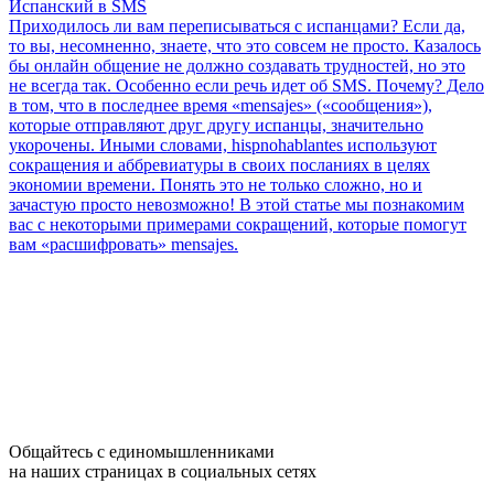
Испанский в SMS
Приходилось ли вам переписываться с испанцами? Если да,
то вы, несомненно, знаете, что это совсем не просто. Казалось
бы онлайн общение не должно создавать трудностей, но это
не всегда так. Особенно если речь идет об SMS. Почему? Дело
в том, что в последнее время «mensajes» («сообщения»),
которые отправляют друг другу испанцы, значительно
укорочены. Иными словами, hispnohablantes используют
сокращения и аббревиатуры в своих посланиях в целях
экономии времени. Понять это не только сложно, но и
зачастую просто невозможно! В этой статье мы познакомим
вас с некоторыми примерами сокращений, которые помогут
вам «расшифровать» mensajes.
Общайтесь с единомышленниками
на наших страницах в социальных сетях