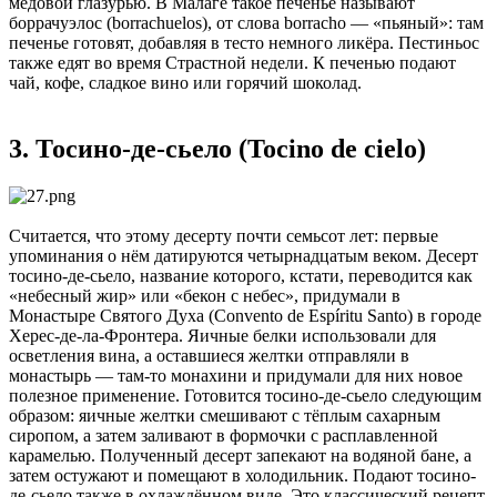
медовой глазурью. В Малаге такое печенье называют
боррачуэлос (borrachuelos), от слова borracho — «пьяный»: там
печенье готовят, добавляя в тесто немного ликёра. Пестиньос
также едят во время Страстной недели. К печенью подают
чай, кофе, сладкое вино или горячий шоколад.
3. Тосино-де-сьело (Tocino de cielo)
Считается, что этому десерту почти семьсот лет: первые
упоминания о нём датируются четырнадцатым веком. Десерт
тосино-де-сьело, название которого, кстати, переводится как
«небесный жир» или «бекон с небес», придумали в
Монастыре Святого Духа (Convento de Espíritu Santo) в городе
Херес-де-ла-Фронтера. Яичные белки использовали для
осветления вина, а оставшиеся желтки отправляли в
монастырь — там-то монахини и придумали для них новое
полезное применение. Готовится тосино-де-сьело следующим
образом: яичные желтки смешивают с тёплым сахарным
сиропом, а затем заливают в формочки с расплавленной
карамелью. Полученный десерт запекают на водяной бане, а
затем остужают и помещают в холодильник. Подают тосино-
де-сьело также в охлаждённом виде. Это классический рецепт,