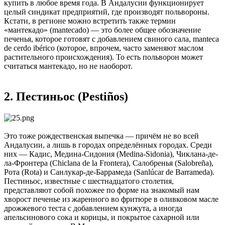
купить в любое время года. В Андалусии функционирует
целый синдикат предприятий, где производят польвороны.
Кстати, в регионе можно встретить также термин
«мантекадо» (mantecado) — это более общее обозначение
печенья, которое готовят с добавлением свиного сала, manteca
de cerdo ibérico (которое, впрочем, часто заменяют маслом
растительного происхождения). То есть польворон может
считаться мантекадо, но не наоборот.
2. Пестиньос (Pestiños)
Это тоже рождественская выпечка — причём не во всей
Андалусии, а лишь в городах определённых городах. Среди
них — Кадис, Медина-Сидония (Medina-Sidonia), Чиклана-де-
ла-Фронтера (Chiclana de la Frontera), Салобренья (Salobreña),
Рота (Rota) и Санлукар-де-Баррамеда (Sanlúcar de Barrameda).
Пестиньос, известные с шестнадцатого столетия,
представляют собой похожее по форме на знакомый нам
хворост печенье из жаренного во фритюре в оливковом масле
дрожжевого теста с добавлением кунжута, а иногда
апельсинового сока и корицы, и покрытое сахарной или