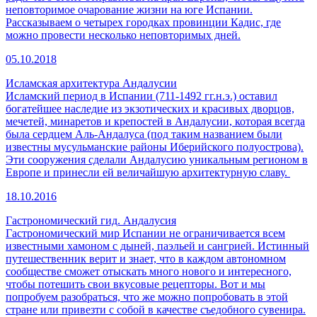
неповторимое очарование жизни на юге Испании.
Рассказываем о четырех городках провинции Кадис, где
можно провести несколько неповторимых дней.
05.10.2018
Исламская архитектура Андалусии
Исламский период в Испании (711-1492 гг.н.э.) оставил
богатейшее наследие из экзотических и красивых дворцов,
мечетей, минаретов и крепостей в Андалусии, которая всегда
была сердцем Аль-Андалуса (под таким названием были
известны мусульманские районы Иберийского полуострова).
Эти сооружения сделали Андалусию уникальным регионом в
Европе и принесли ей величайшую архитектурную славу.
18.10.2016
Гастрономический гид. Андалусия
Гастрономический мир Испании не ограничивается всем
известными хамоном с дыней, паэльей и сангрией. Истинный
путешественник верит и знает, что в каждом автономном
сообществе сможет отыскать много нового и интересного,
чтобы потешить свои вкусовые рецепторы. Вот и мы
попробуем разобраться, что же можно попробовать в этой
стране или привезти с собой в качестве съедобного сувенира.