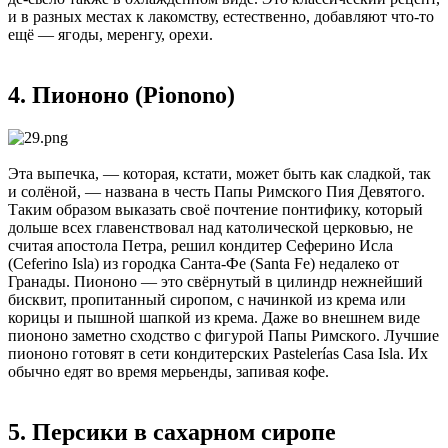
и в разных местах к лакомству, естественно, добавляют что-то
ещё — ягоды, меренгу, орехи.
4. Пиононо (Pionono)
Эта выпечка, — которая, кстати, может быть как сладкой, так
и солёной, — названа в честь Папы Римского Пия Девятого.
Таким образом выказать своё почтение понтифику, который
дольше всех главенствовал над католической церковью, не
считая апостола Петра, решил кондитер Сеферино Исла
(Ceferino Isla) из городка Санта-Фе (Santa Fe) недалеко от
Гранады. Пиононо — это свёрнутый в цилиндр нежнейший
бисквит, пропитанный сиропом, с начинкой из крема или
корицы и пышной шапкой из крема. Даже во внешнем виде
пиононо заметно сходство с фигурой Папы Римского. Лучшие
пиононо готовят в сети кондитерских Pastelerías Casa Isla. Их
обычно едят во время мерьенды, запивая кофе.
5. Персики в сахарном сиропе