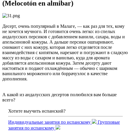
(Melocotón en almibar)
Десерт, очень популярный в Малаге, — как раз для тех, кому
не хочется мучного. И готовится очень легко: из спелых
андалусских персиков с добавлением ванили, сахара, воды и
апельсиновой кожуры. А дальше персики ошпаривают,
снимают с них кожуру, которая легко отделяется после
взаимодействия с кипятком, нарезают и погружают в сладкую
массу из воды с сахаром и ванилью, куда для аромата
добавляется апельсиновая кожура. Затем десерту дают
настояться и подают охлаждённым — обычно с шариком
ванильного мороженого или боррачуэлос в качестве
дополнения.
А какой из андалусских десертов полюбился вам больше
всего?
Хотите выучить испанский?
Индивидуальные занятия по испанскому
Групповые
занятия по испанскому