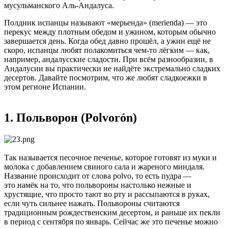
мусульманского Аль-Андалуса.
Полдник испанцы называют «мерьенда» (merienda) — это
перекус между плотным обедом и ужином, которым обычно
завершается день. Когда обед давно прошёл, а ужин ещё не
скоро, испанцы любят полакомиться чем-то лёгким — как,
например, андалусские сладости. При всём разнообразии, в
Андалусии вы практически не найдёте экстремально сладких
десертов. Давайте посмотрим, что же любят сладкоежки в
этом регионе Испании.
1. Польворон (Polvorón)
Так называется песочное печенье, которое готовят из муки и
молока с добавлением свиного сала и жареного миндаля.
Название происходит от слова polvo, то есть пудра —
это намёк на то, что польвороны настолько нежные и
хрустящие, что просто тают во рту и рассыпаются в руках,
если чуть сильнее нажать. Польвороны считаются
традиционным рождественским десертом, и раньше их пекли
в период с сентября по январь. Сейчас же это печенье можно