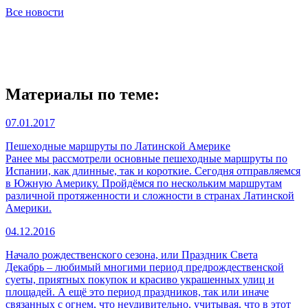
Все новости
Материалы по теме:
07.01.2017
Пешеходные маршруты по Латинской Америке
Ранее мы рассмотрели основные пешеходные маршруты по
Испании, как длинные, так и короткие. Сегодня отправляемся
в Южную Америку. Пройдёмся по нескольким маршрутам
различной протяженности и сложности в странах Латинской
Америки.
04.12.2016
Начало рождественского сезона, или Праздник Света
Декабрь – любимый многими период предрождественской
суеты, приятных покупок и красиво украшенных улиц и
площадей. А ещё это период праздников, так или иначе
связанных с огнем, что неудивительно, учитывая, что в этот