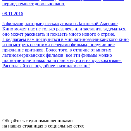
период темнеет довольно рано.
08.11.2016
5 фильмов, которые расскажут вам о Латинской Америке
Кино может нас не только развлечь или заставить задуматься,
оно может рассказать и показать много нового о стране.
Предлагаем вам погрузиться в мир латиноамериканского кино
и посмотреть осенними вечерами фильмы, получившие
признание критиков. Более того, в отличие от многих
латиноамериканских фильмов, все эти фильмы можно
посмотреть не только на испанском, но и на русском языке.
Располагайтесь поудобнее, начинаем сеанс!
Общайтесь с единомышленниками
на наших страницах в социальных сетях