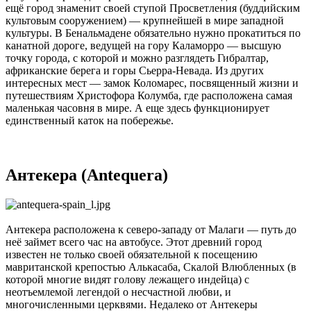
ещё город знаменит своей ступой Просветления (буддийским
культовым сооружением) — крупнейшей в мире западной
культуры. В Бенальмадене обязательно нужно прокатиться по
канатной дороге, ведущей на гору Каламорро — высшую
точку города, с которой и можно разглядеть Гибралтар,
африканские берега и горы Сьерра-Невада. Из других
интересных мест — замок Коломарес, посвященный жизни и
путешествиям Христофора Колумба, где расположена самая
маленькая часовня в мире. А еще здесь функционирует
единственный каток на побережье.
Антекера (Antequera)
Антекера расположена к северо-западу от Малаги — путь до
неё займет всего час на автобусе. Этот древний город
известен не только своей обязательной к посещению
мавританской крепостью Алькасаба, Скалой Влюбленных (в
которой многие видят голову лежащего индейца) с
неотъемлемой легендой о несчастной любви, и
многочисленными церквями. Недалеко от Антекеры