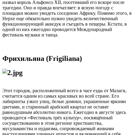
назвал король Альфонсо XII, посетивший его вскоре после
трагедии. Оно и правда впечатляет: в ясную погоду с
площадки можно увидеть соседнюю Африку. Помимо этого, в
Нерхе еще обязательно нужно увидеть величественный
функционирующий акведук и съездить в пещеры. Кстати, в
одной из них ежегодно проводится Международный
фестиваль музыки и танца.
Фрихильяна (Frigiliana)
Этот городок, расположенный всего в часе езды от Малаги,
считается одним из самых красивых во всей стране. Его
лабиринты узких улиц, белые домики, украшенные яркими
цветами, и старинный арабский квартал не оставят
равнодушным абсолютно никого. Ежегодно в августе здесь
проводится «Фестиваль трёх культур», посвящённый
сосуществованию в этом регионе христианства,
мусульманства и иудаизма, сопровождаемый живыми
выступлениями уличных артистов и включающий в себя