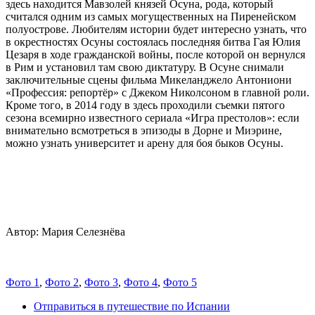
здесь находится Мавзолей князей Осуна, рода, который
считался одним из самых могущественных на Пиренейском
полуострове. Любителям истории будет интересно узнать, что
в окрестностях Осуны состоялась последняя битва Гая Юлия
Цезаря в ходе гражданской войны, после которой он вернулся
в Рим и установил там свою диктатуру. В Осуне снимали
заключительные сцены фильма Микеланджело Антониони
«Профессия: репортёр» с Джеком Николсоном в главной роли.
Кроме того, в 2014 году в здесь проходили съемки пятого
сезона всемирно известного сериала «Игра престолов»: если
внимательно всмотреться в эпизоды в Дорне и Миэрине,
можно узнать университет и арену для боя быков Осуны.
Автор: Мария Селезнёва
Фото 1
,
Фото 2
,
Фото 3
,
Фото 4
,
Фото 5
Отправиться в путешествие по Испании