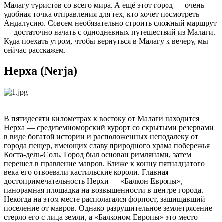
Малагу туристов со всего мира. А ещё этот город — очень
удобная точка отправления для тех, кто хочет посмотреть
Андалусию. Совсем необязательно строить сложный маршрут
— достаточно начать с однодневных путешествий из Малаги.
Куда поехать утром, чтобы вернуться в Малагу к вечеру, мы
сейчас расскажем.
Нерха (Nerja)
В пятидесяти километрах к востоку от Малаги находится
Нерха — средиземноморский курорт со скрытыми резервами
в виде богатой истории и расположенных неподалеку от
города пещер, имеющих славу природного храма побережья
Коста-дель-Соль. Город был основан римлянами, затем
перешел в правление мавров. Ближе к концу пятнадцатого
века его отвоевали кастильские короли. Главная
достопримечательность Нерхи — «Балкон Европы»,
панорамная площадка на возвышенности в центре города.
Некогда на этом месте располагался форпост, защищавший
поселение от мавров. Однако разрушительное землетрясение
стерло его с лица земли, а «Балконом Европы» это место