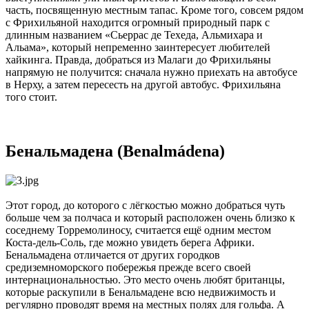
часть, посвященную местным тапас. Кроме того, совсем рядом
с Фрихильяной находится огромный природный парк с
длинным названием «Сьеррас де Техеда, Альмихара и
Альама», который непременно заинтересует любителей
хайкинга. Правда, добраться из Малаги до Фрихильяны
напрямую не получится: сначала нужно приехать на автобусе
в Нерху, а затем пересесть на другой автобус. Фрихильяна
того стоит.
Бенальмадена (Benalmádena)
Этот город, до которого с лёгкостью можно добраться чуть
больше чем за полчаса и который расположен очень близко к
соседнему Торремолиносу, считается ещё одним местом
Коста-дель-Соль, где можно увидеть берега Африки.
Бенальмадена отличается от других городков
средиземноморского побережья прежде всего своей
интернациональностью. Это место очень любят британцы,
которые раскупили в Бенальмадене всю недвижимость и
регулярно проводят время на местных полях для гольфа. А