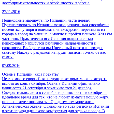
достопримечательностях и особенностях Арагона.
27.11.2016
Пешеходные маршруты по Испании, часть первая
Путешествовать по Испании можно различными способами:
поселиться у моря и выезжать на экскурсии, переезжать из
города в город на машине, а можно и пройти пешком. Хотя бы
частично. Практически вся Испания покрыта сетью
пешеходных маршрутов различной направленности и
сложности. Выберете ли вы Цветочный пояс или поход к
святому Иакову с ракушкой на груди, зависит только от вас
самих.
07.09.2016
Осень в Испании: куда поехать?
Не так много европейских стран, в которых можно загорать
вплоть до конца октября. Осень в Испании официально
начинается 21 сентября и заканчивается 21 декабря.
Следовательно, лето в сентябре и ранняя осень в октябре —
идеальное время для тех, кто не любит изматывающую жару,
но очень хочет поплавать в Средиземном море или в
Атлантическом океане. Однако не во всех регионах Испании
в этот период одинаково комфортная для отдыха погода. В