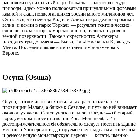
расположен уникальный парк Торкаль — настоящее чудо
природы. Здесь можно полюбоваться причудливыми формами
камней и скал, подвергавшихся эрозии много миллионов лет.
Считается, что некогда Кадис и Аликанте разделял огромный
залив, и камни в парке Торкаль — результат тектонических
сдвигов, из-за которых морское дно поднялось на уровень
земной поверхности. Также в окрестностях Антекеры
находятся три дольмена — Вьера, Эль-Ромераль и Куэва-де-
Менга. Последний является крупнейшим дольменом в
Европе.
Осуна (Osuna)
Осуна, в отличие от всех остальных, расположена не в
провинции Малага, а ближе к Севилье, и путь до неё занимает
около двух часов. Самое увлекательное в Осуне — её старый
город, который носит название Zona Monumental. Из
достопримечательностей обязательно следует посетить здание
местного Университета, датируемое шестнадцатым столетием,
и ренессансную монастырскую церковь — кстати, именно