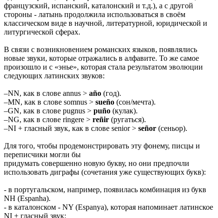
французский, испанский, каталонский и т.д.), а с другой
стороны - латынь продолжила использоваться в своём
классическом виде в научной, литературной, юридической и
литургической сферах.
В связи с возникновением романских языков, появлялись
новые звуки, которые отражались в алфавите. То же самое
произошло и с «энье», которая стала результатом эволюции
следующих латинских звуков:
–NN, как в слове annus >
año
(год).
–MN, как в слове somnus >
sueño
(сон/мечта).
–GN, как в слове pugnus >
puño
(кулак).
–NG, как в слове ringere >
reñir
(ругаться).
–NI + гласный звук, как в слове senior >
señor
(сеньор).
Для того, чтобы продемонстрировать эту фонему, писцы и
переписчики могли бы
придумать совершенно новую букву, но они предпочли
использовать диграфы (сочетания уже существующих букв):
- в португальском, например, появилась комбинация из букв
NH (Espanha).
- в каталонском - NY (Espanya), которая напоминает латинское
NI + гласный звук;