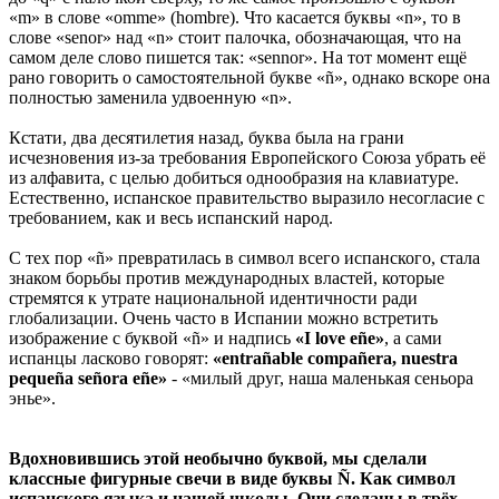
«m» в слове «omme» (hombre). Что касается буквы «n», то в
слове «senor» над «n» стоит палочка, обозначающая, что на
самом деле слово пишется так: «sennor». На тот момент ещё
рано говорить о самостоятельной букве «ñ», однако вскоре она
полностью заменила удвоенную «n».
Кстати, два десятилетия назад, буква была на грани
исчезновения из-за требования Европейского Союза убрать её
из алфавита, с целью добиться однообразия на клавиатуре.
Естественно, испанское правительство выразило несогласие с
требованием, как и весь испанский народ.
С тех пор «ñ» превратилась в символ всего испанского, стала
знаком борьбы против международных властей, которые
стремятся к утрате национальной идентичности ради
глобализации. Очень часто в Испании можно встретить
изображение с буквой «ñ» и надпись
«I love eñe»
, а сами
испанцы ласково говорят:
«entrañable compañera, nuestra
pequeña señora eñe»
- «милый друг, наша маленькая сеньора
энье».
Вдохновившись этой необычно буквой, мы сделали
классные фигурные свечи в виде буквы Ñ. Как символ
испанского языка и нашей школы. Они сделаны в трёх