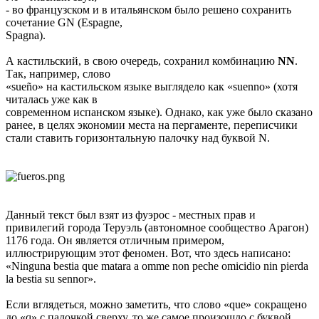
- во французском и в итальянском было решено сохранить
сочетание GN (Espagne,
Spagna).
А кастильский, в свою очередь, сохранил комбинацию
NN
.
Так, например, слово
«sueño» на кастильском языке выглядело как «suenno» (хотя
читалась уже как в
современном испанском языке). Однако, как уже было сказано
ранее, в целях экономии места на пергаменте, переписчики
стали ставить горизонтальную палочку над буквой N.
Данный текст был взят из фуэрос - местных прав и
привилегий города Теруэль (автономное сообщество Арагон)
1176 года. Он является отличным примером,
иллюстрирующим этот феномен. Вот, что здесь написано:
«Ninguna bestia que matara a omme non peche omicidio nin pierda
la bestia su sennor».
Если вглядеться, можно заметить, что слово «que» сокращено
до «q» с палочкой сверху, то же самое произошло с буквой