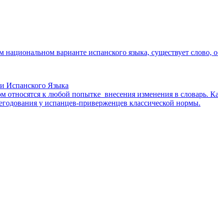
ом национальном варианте испанского языка, существует слово
ии Испанского Языка
ом относятся к любой попытке внесения изменения в словарь. 
егодования у испанцев-приверженцев классической нормы.