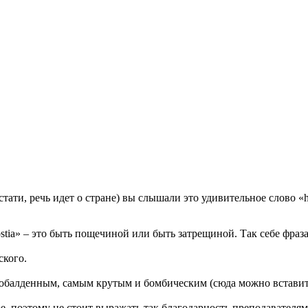
стати, речь идет о стране) вы слышали это удивительное слово «h
stia» – это быть пощечиной или быть затрещиной. Так себе фраза
ского.
м, обалденным, самым крутым и бомбическим (сюда можно встав
ое, поэтому не стоит выражать так благодарность преподавателя