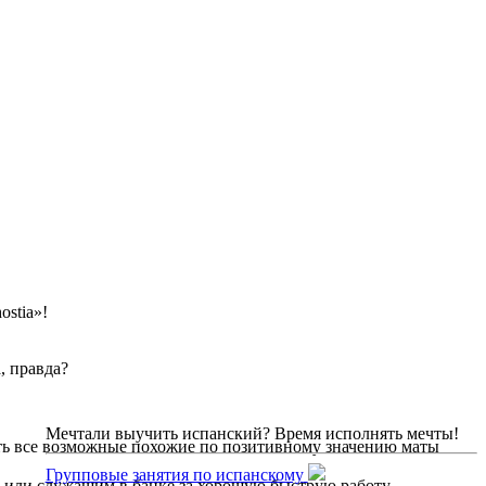
ostia»!
, правда?
Мечтали выучить испанский? Время исполнять мечты!
ить все возможные похожие по позитивному значению маты
Групповые занятия по испанскому
м или служащим в банке за хорошую быструю работу.