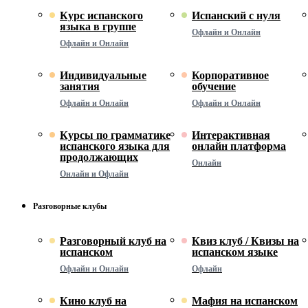
Курс испанского
Испанский с нуля
языка в группе
Офлайн и Онлайн
Офлайн и Онлайн
Индивидуальные
Корпоративное
занятия
обучение
Офлайн и Онлайн
Офлайн и Онлайн
Курсы по грамматике
Интерактивная
испанского языка для
онлайн платформа
продолжающих
Онлайн
Онлайн и Офлайн
Разговорные клубы
Разговорный клуб на
Квиз клуб / Квизы на
испанском
испанском языке
Офлайн и Онлайн
Офлайн
Кино клуб на
Мафия на испанском