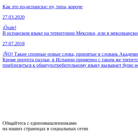
Как это по-испански: ну, типа, короче
27.03.2020
¡Órale!
В испанском языке на территории Мексики, или в мексиканск
27.07.2018
¡ÑO! Такие спорные новые слова, принятые в словарь Академ
Кроме рецепта паэльи, в Испании примерно с таким же трепет
приблизиться к общеупотребительному языку вызывает бурю н
Общайтесь с единомышленниками
на наших страницах в социальных сетях