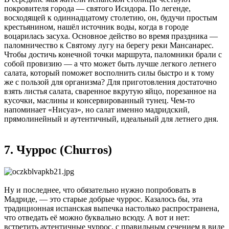
покровителя города — святого Исидора. По легенде,
восходящей к одиннадцатому столетию, он, будучи простым
крестьянином, нашёл источник воды, когда в городе
воцарилась засуха. Основное действо во время праздника —
паломничество к Святому лугу на берегу реки Мансанарес.
Чтобы достичь конечной точки маршрута, паломники брали с
собой провизию — а что может быть лучше легкого летнего
салата, который поможет восполнить силы быстро и к тому
же с пользой для организма? Для приготовления достаточно
взять листья салата, сваренное вкрутую яйцо, порезанное на
кусочки, маслины и консервированный тунец. Чем-то
напоминает «Нисуаз», но салат именно мадридский,
прямолинейный и аутентичный, идеальный для летнего дня.
7. Чуррос (Churros)
Ну и последнее, что обязательно нужно попробовать в
Мадриде, — это старые добрые чуррос. Казалось бы, эта
традиционная испанская выпечка настолько распространена,
что отведать её можно буквально всюду. А вот и нет:
встретить аутентичные чуррос, с правильным сечением в виде