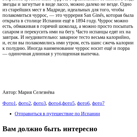
звезды и загнутые в виде лассо, можно далеко не везде. Одно
из старейших мест в Мадриде, идеальных для того, чтобы
полакомиться чуррос, — это чуррерия San Ginés, которая была
открыта в столице Испании ещё в 1894 году. Чуррос можно
есть, обмакивая в горячий шоколад, а можно просто посыпать
сахаром и перекусить ими на бегу. Часто испанцы едят их на
завтрак. И неудивительно: заварное тесто весьма калорийно,
и, если вы полакомились ими утром, есть шанс сжечь калории
к полудню. Иногда наименование чуррос носит ещё и порра
— одиночная длинная у утолщенная выпечка.
Автор: Мария Селезнёва
Фото1
,
фото2
,
фото3
,
фото4
,
фото5
,
фото6
,
фото7
Отправиться в путешествие по Испании
Вам должно быть интересно