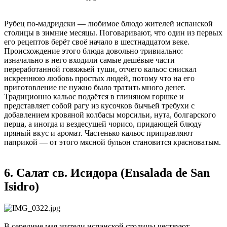
Рубец по-мадридски — любимое блюдо жителей испанской
столицы в зимние месяцы. Поговаривают, что один из первых
его рецептов берёт своё начало в шестнадцатом веке.
Происхождение этого блюда довольно тривиально:
изначально в него входили самые дешёвые части
переработанной говяжьей туши, отчего кальос снискал
искреннюю любовь простых людей, потому что на его
приготовление не нужно было тратить много денег.
Традиционно кальос подаётся в глиняном горшке и
представляет собой рагу из кусочков бычьей требухи с
добавлением кровяной колбасы морсильи, нута, болгарского
перца, а иногда и вездесущей чорисо, придающей блюду
пряный вкус и аромат. Частенько кальос приправляют
паприкой — от этого мясной бульон становится красноватым.
6. Салат св. Исидора (Ensalada de San
Isidro)
В середине мая жители испанской столицы чествуют