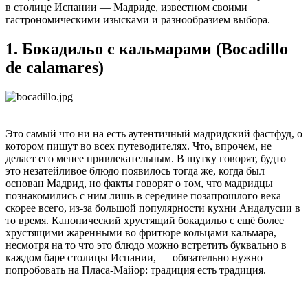
в столице Испании — Мадриде, известном своими
гастрономическими изысками и разнообразием выбора.
1. Бокадильо с кальмарами (Bocadillo
de calamares)
Это самый что ни на есть аутентичный мадридский фастфуд, о
котором пишут во всех путеводителях. Что, впрочем, не
делает его менее привлекательным. В шутку говорят, будто
это незатейливое блюдо появилось тогда же, когда был
основан Мадрид, но факты говорят о том, что мадридцы
познакомились с ним лишь в середине позапрошлого века —
скорее всего, из-за большой популярности кухни Андалусии в
то время. Канонический хрустящий бокадильо с ещё более
хрустящими жаренными во фритюре кольцами кальмара, —
несмотря на то что это блюдо можно встретить буквально в
каждом баре столицы Испании, — обязательно нужно
попробовать на Пласа-Майор: традиция есть традиция.