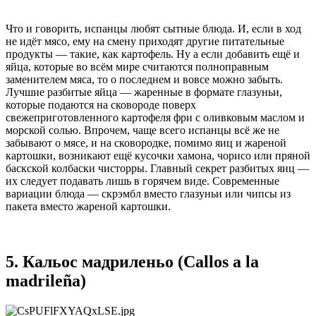
Что и говорить, испанцы любят сытные блюда. И, если в ход
не идёт мясо, ему на смену приходят другие питательные
продукты — такие, как картофель. Ну а если добавить ещё и
яйца, которые во всём мире считаются полноправным
заменителем мяса, то о последнем и вовсе можно забыть.
Лучшие разбитые яйца — жаренные в формате глазуньи,
которые подаются на сковороде поверх
свежеприготовленного картофеля фри с оливковым маслом и
морской солью. Впрочем, чаще всего испанцы всё же не
забывают о мясе, и на сковородке, помимо яиц и жареной
картошки, возникают ещё кусочки хамона, чорисо или пряной
баскской колбаски чисторры. Главный секрет разбитых яиц —
их следует подавать лишь в горячем виде. Современные
вариации блюда — скрэмбл вместо глазуньи или чипсы из
пакета вместо жареной картошки.
5. Кальос мадриленьо (Callos a la
madrileña)