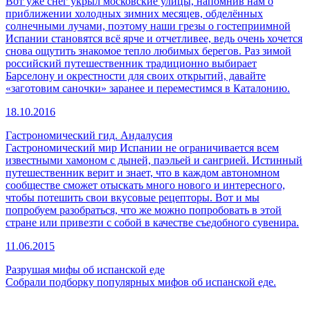
Вот уже снег укрыл московские улицы, напомнив нам о
приближении холодных зимних месяцев, обделённых
солнечными лучами, поэтому наши грезы о гостеприимной
Испании становятся всё ярче и отчетливее, ведь очень хочется
снова ощутить знакомое тепло любимых берегов. Раз зимой
российский путешественник традиционно выбирает
Барселону и окрестности для своих открытий, давайте
«заготовим саночки» заранее и переместимся в Каталонию.
18.10.2016
Гастрономический гид. Андалусия
Гастрономический мир Испании не ограничивается всем
известными хамоном с дыней, паэльей и сангрией. Истинный
путешественник верит и знает, что в каждом автономном
сообществе сможет отыскать много нового и интересного,
чтобы потешить свои вкусовые рецепторы. Вот и мы
попробуем разобраться, что же можно попробовать в этой
стране или привезти с собой в качестве съедобного сувенира.
11.06.2015
Разрушая мифы об испанской еде
Собрали подборку популярных мифов об испанской еде.