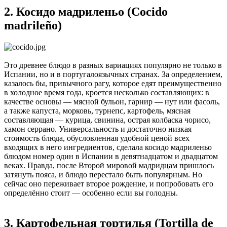
2. Косидо мадриленьо (Cocido
madrileño)
Это древнее блюдо в разных вариациях популярно не только в
Испании, но и в португалоязычных странах. За определением,
казалось бы, привычного рагу, которое едят преимущественно
в холодное время года, кроется несколько составляющих: в
качестве основы — мясной бульон, гарнир — нут или фасоль,
а также капуста, морковь, турнепс, картофель, мясная
составляющая — курица, свинина, острая колбаска чорисо,
хамон серрано. Универсальность и достаточно низкая
стоимость блюда, обусловленная удобной ценой всех
входящих в него ингредиентов, сделала косидо мадриленьо
блюдом номер один в Испании в девятнадцатом и двадцатом
веках. Правда, после Второй мировой мадридцам пришлось
затянуть пояса, и блюдо перестало быть популярным. Но
сейчас оно переживает второе рождение, и попробовать его
определённо стоит — особенно если вы голодны.
3. Картофельная тортилья (Tortilla de