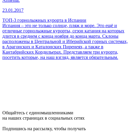
Armenia.
23.01.2017
ТОП-3 горнолыжных курорта в Испании
Испания – это не только солнце, пляж и море. Это ещё и
отличные горнолыжные курорты, сезон катания на которых
длится в среднем с конца ноября до конца марта. Склоны
расположены в Центральной и Иберийской горных системах,
в Арагонских и Каталонских Пиренеях, а также в
Кантабрийских Кордильерах. Представляем три курорта,
посетить которые, на наш взгляд, является обязательным.
Общайтесь с единомышленниками
на наших страницах в социальных сетях
Подпишись на рассылку, чтобы получать