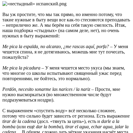
Вы уж простите, что мы так прямо, но именно потому, что
такие нужные в быту вещи все как-то стесняются преподавать
– неприлично же. А мы берём на себя такую смелость. Итак,
наша подборка «стыдных» (на самом деле, нет), но очень
нужных в быту выражений:
Me pica la espalda, no alcanzo, ¿me rascas aquí, porfa?
– У меня
чешется спина, я не дотягиваюсь, можешь мне тут почесать,
пожалуйста?
Me pica la picadura
– У меня чешется место укуса (мы знаем,
что многие со школы испытывают священный ужас перед
повторениями, не бойтесь, это нормально).
Perdón, necesito sonarme las narices / la nariz
– Прости, мне
нужно высморкаться (во множественном числе будут
подразумеваться ноздри).
С выражением «спустить воду» всё несколько сложнее,
потому что сильно будет зависеть от региона. Есть выражение
tirar de la cadena
(досл. «тянуть за цепь»), есть и
darle a la
bomba
(или ещё
dar la bomba
),
tirar el agua, echar agua, jalar la
cadena
… В общем, сложно дать чёткие указания насчёт места