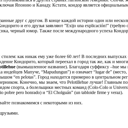
ключая Японию и Канаду. Кстати, кондор является официальным 
нные друг с другом. В конце каждой истории один или несколь
ндорито и его друзья заявляют ”Exijo una explicación!” (требую
ексика, черный юмор. Также после международного успеха Кондо
 стилем: как никак ему уже более 60 лет! В последних выпусках
ение Кондорито, который переехал в город так же, как и многи
otillehue
(вымышленное название). Благодаря суффиксу –hue мы м
а индейцев Мапуче, “Mapudungun”) и означает “lugar de” (место, 
 голышом “en pelotas”. Город находится примерно в центрально
ерником. Конечно, мы знаем, что Pelotillehue лучше! Главным п
дом спорта, а болельщики местных команд (Colo-Colo и Universi
pobre pero honrado) и “El Cholguán” (un tabloide firme y veraz).
вайте познакомимся с некоторыми из них.
 друзьями.