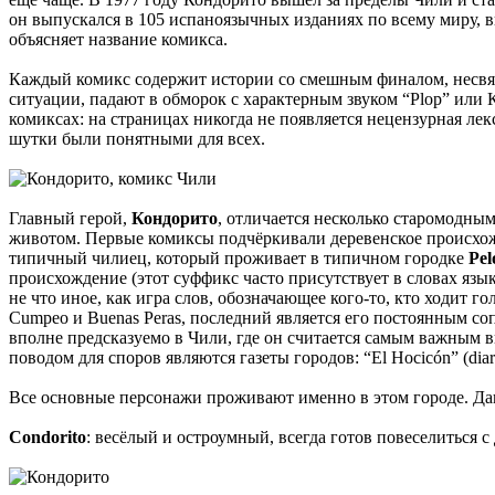
он выпускался в 105 испаноязычных изданиях по всему миру, в
объясняет название комикса.
Каждый комикс содержит истории со смешным финалом, несвяза
ситуации, падают в обморок с характерным звуком “Plop” или Ко
комиксах: на страницах никогда не появляется нецензурная л
шутки были понятными для всех.
Главный герой,
Кондорито
, отличается несколько старомодным
животом. Первые комиксы подчёркивали деревенское происхожд
типичный чилиец, который проживает в типичном городке
Pel
происхождение (этот суффикс часто присутствует в словах язык
не что иное, как игра слов, обозначающее кого-то, кто ходит
Cumpeo и Buenas Peras, последний является его постоянным соп
вполне предсказуемо в Чили, где он считается самым важным ви
поводом для споров являются газеты городов: “El Hocicón” (diario 
Все основные персонажи проживают именно в этом городе. Да
Condorito
: весёлый и остроумный, всегда готов повеселиться с