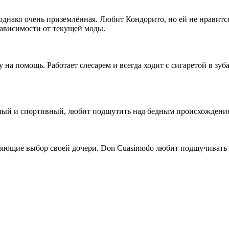
, однако очень приземлённая. Любит Кондорито, но ей не нравит
 зависимости от текущей моды.
 на помощь. Работает слесарем и всегда ходит с сигаретой в зуба
чанный и спортивный, любит подшутить над бедным происхождение
обряющие выбор своей дочери. Don Cuasimodo любит подшучивать