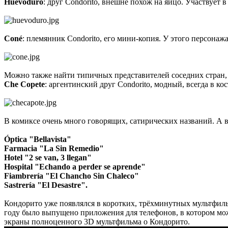
Huevoduro
: друг Condorito, внешне похож на яйцо. Участвует в
Coné
: племянник Condorito, его мини-копия. У этого персонаж
Можно также найти типичных представителей соседних стран,
Che Copete
: аргентинский друг Condorito, модный, всегда в 
В комиксе очень много говорящих, сатирических названий. А 
Óptica "Bellavista"
Farmacia "La Sin Remedio"
Hotel "2 se van, 3 llegan"
Hospital "Echando a perder se aprende"
Fiambrería "El Chancho Sin Chaleco"
Sastrería "El Desastre".
Кондорито уже появлялся в коротких, трёхминутных мультфиль
году было выпущено приложения для телефонов, в котором можн
экраны полноценного 3D мультфильма о Кондорито.