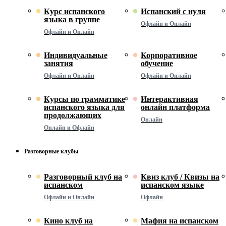
Курс испанского
Испанский с нуля
языка в группе
Офлайн и Онлайн
Офлайн и Онлайн
Индивидуальные
Корпоративное
занятия
обучение
Офлайн и Онлайн
Офлайн и Онлайн
Курсы по грамматике
Интерактивная
испанского языка для
онлайн платформа
продолжающих
Онлайн
Онлайн и Офлайн
Разговорные клубы
Разговорный клуб на
Квиз клуб / Квизы на
испанском
испанском языке
Офлайн и Онлайн
Офлайн
Кино клуб на
Мафия на испанском