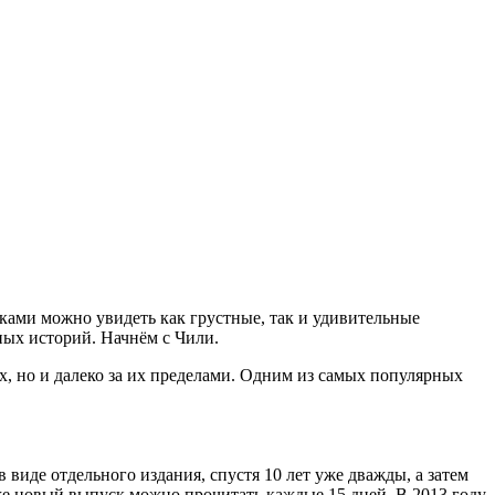
нками можно увидеть как грустные, так и удивительные
ых историй. Начнём с Чили.
х, но и далеко за их пределами. Одним из самых популярных
 виде отдельного издания, спустя 10 лет уже дважды, а затем
же новый выпуск можно прочитать каждые 15 дней. В 2013 году