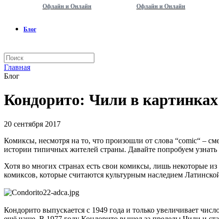
Офлайн и Онлайн
Офлайн и Онлайн
Блог
Главная
Блог
Кондорито: Чили в картинках
20 сентября 2017
Комиксы, несмотря на то, что произошли от слова “comic“ – с
истории типичных жителей страны. Давайте попробуем узнать
Хотя во многих странах есть свои комиксы, лишь некоторые из
комиксов, которые считаются культурным наследием Латинско
Кондорито выпускается с 1949 года и только увеличивает число
ещё чаще. В 1977 году Кондорито вышел за пределы Чили и ст