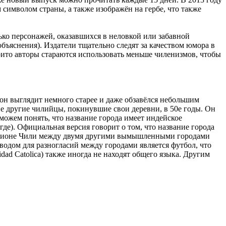
символом страны, а также изображён на гербе, что также
ко персонажей, оказавшихся в неловкой или забавной
 объяснения). Издатели тщательно следят за качеством юмора в
рито авторы стараются использовать меньше чиленизмов, чтобы
 он выглядит немного старее и даже обзавёлся небольшим
е другие чилийцы, покинувшие свои деревни, в 50е годы. Он
ожем понять, что название города имеет индейское
где). Официальная версия говорит о том, что название города
м регионе Чили между двумя другими вымышленными городами
оводом для разногласий между городами является футбол, что
dad Catolica) также иногда не находят общего языка. Другим