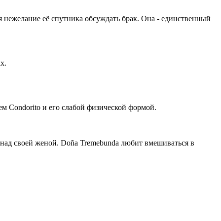
ся нежелание её спутника обсуждать брак. Она - единственный
х.
м Condorito и его слабой физической формой.
 над своей женой. Doña Tremebunda любит вмешиваться в