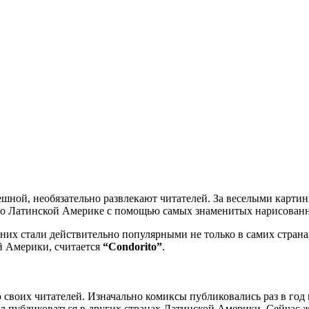
мешной, необязательно развлекают читателей. За веселыми карти
 о Латинской Америке с помощью самых знаменитых нарисованн
 них стали действительно популярными не только в самих страна
й Америки, считается
“Condorito”
.
 своих читателей. Изначально комиксы публиковались раз в год в
ал публиковаться в других странах Латинской Америки. Сейчас 