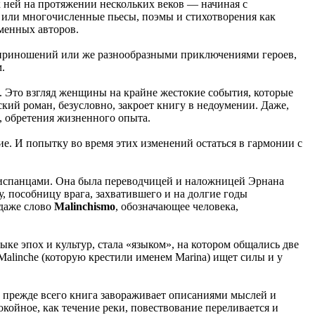
к ней на протяжении нескольких веков — начиная с
 или многочисленные пьесы, поэмы и стихотворения как
еменных авторов.
оприношений или же разнообразными приключениями героев,
.
ия. Это взгляд женщины на крайне жестокие события, которые
ский роман, безусловно, закроет книгу в недоумении. Даже,
, обретения жизненного опыта.
ние. И попытку во время этих изменений остаться в гармонии с
ки испанцами. Она была переводчицей и наложницей Эрнана
, пособницу врага, захватившего и на долгие годы
 даже слово
Malinchismo
, обозначающее человека,
ыке эпох и культур, стала «языком», на котором общались две
Malinche (которую крестили именем Marina) ищет силы и у
о прежде всего книга завораживает описаниями мыслей и
койное, как течение реки, повествование переливается и