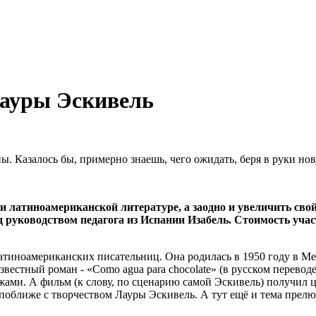
Лауры Эскивель
ы. Казалось бы, примерно знаешь, чего ожидать, беря в руки нов
и латиноамериканской литературе, а заодно и увеличить сво
од руководством педагога из Испании Изабель. Стоимость учас
латиноамериканских писательниц. Она родилась в 1950 году в Ме
вестный роман - «Como agua para chocolate» (в русском переводе
жами. А фильм (к слову, по сценарию самой Эскивель) получил
поближе с творчеством Лауры Эскивель. А тут ещё и тема прелю