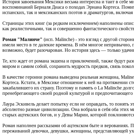
История завоевания Мексики весьма интересна и таит в себе 
воспоминаний Берналя Диаса о походах Эрнана Кортеса. Поми
испанских, так и мексиканских поэтов и драматургов, включая 
Страницы этих книг (за редким исключением) наполнены опис
как реалистичными, так и совершенно фантастического свойст
Роман "Малинче"
(исп. Malinche) - это взгляд с другой стор
имели место в те далекие времена. В нём многое непривычно, 
возможно, будет разочарован. Но история здесь — только удач
Те, кто ждет от романа экшена и приключений, также будут раз
миром и самим собой, сохранить мудрость предков, связь поко
В качестве героини романа выведена реальная женщина, Malin
Кортеса. Кстати, в Мексике отношение к ней на протяжении ст
закабалившего их страну. Поэтому и память о La Malinche дол
пренебрегающего своей родной культурой и предпочитающего
Лаура Эскивель делает попытку если не оправдать, то понять э
абсолютно разные цивилизации. Она вобрала в себя оба этих ми
старых ацтекских богов, и у Девы Марии, которой поклоняютс
Роман наполнен рассказами об ацтекском быте и верованиях. 
переживаний девочки, девушки, женщины, представляющей уходя