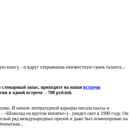
ую книгу, - и вдруг открываешь неизвестную грань таланта...
й словарный запас, приходите на наши
встречи
тия в одной встрече - 700 рублей.
хико. В начале литературной карьеры писала пьесы и
 - «Шоколад на крутом кипятке») - увидел свет в 1990 году. Он
 целый ряд международных призов и даже был номинирован на
бопытная...