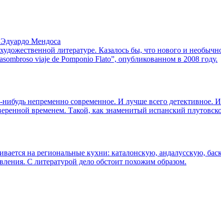
 Эдуардо Мендоса
 художественной литературе. Казалось бы, что нового и необычн
asombroso viaje de Pomponio Flato”, опубликованном в 2008 году.
то-нибудь непременно современное. И лучше всего детективное. Ил
оверенной временем. Такой, как знаменитый испанский плутовск
бивается на региональные кухни: каталонскую, андалусскую, бас
вления. С литературой дело обстоит похожим образом.