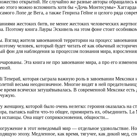
множество открытий. Не случайно же разные авторы обращались 
мо этого можно вспомнить хотя бы «Дочь Монтесумы» Хаггарда
самого Лопе де Вега, а также Генриха Гейне и целого ряда совр
аниями жестоких битв, не менее жестоких человеческих жертв
ва. Поэтому книга Лауры Эскивель на этом фоне стоит особняком
оны. Взгляд жителя завоеванной территории на процесс завоеван
поэтому человек, который будет читать её как обычный историче
ный фон для наблюдения за процессом познания мира, взросления
очарованы. Эта книга не про завоевание мира, а про его измене
лений.
eli Tenepatl, которая сыграла важную роль в завоевании Мекси
олетий весьма неоднозначное. Многие видят в ней предательницу
гое время всячески затушёвывалась. В современной Мексике есть
 чужую.
ту женщину, которой было очень нелегко: героиня оказалась на ст
ра, пытаясь найти что-то общее, примирить их, объединить. La 
я испанцы. Она ищет соприкосновения, общности...
Погружение в этот неведомый мир — отдельное удовольствие. Н
щую эпоху. Медленное, как время, тягучее, как дикий мед, спо