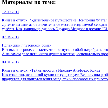
Материалы по теме:
12.09.2017
Книга в отпуск: "Удивительное путешествие Помпония Флата"
Детективы занимают значительное место в издаваемой сегодня
удаётся. Как, например, удалось Эдуардо Мендосе в романе “El 
07.04.2017
Испанский плутовской роман
Вот вы, наверное, считаете, что в отпуск с собой надо брать ч
А на самом деле нет ничего лучше классики, основательно пр
09.01.2017
Книга в отпуск: «Тайна апостола Иакова» Альфредо Конде
Как известно, испанской кухни не существует. Вернее, она раз
продуктов для приготовления блюд, так и способом их пригото