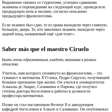
Выражение связано со студентами, успешно сдавшими
экзамены и перешедшими на следующий курс, проведя всю
предыдущую ночь в часовне, согласно описанию
предыдущего фразеологизма.
Если экзамен был сдан, то из храма выходили через главную,
большую, дверь. Те, кто заваливал экзамен, выходили через
задний вход, называемый ещё «для телег».
Saber más que el maestro Ciruelo
Быть очень образованным, владеть знаниями в разных
областях.
Учитель, имя которого упомянуто во фразеологизме, – это
гуманист и математик XVI века, Педро Сируэло, получивший
большое признание при жизни. Он учился в университетах
Алькалы де Энарес, Саламанки и Парижа, где получил
степень доктора богословия и работал в должности
профессора математики.
Позже он стал наставником Фелипе II и заведующим
кафедрой богословия в Алкале и Саламанке. Он опубликовал