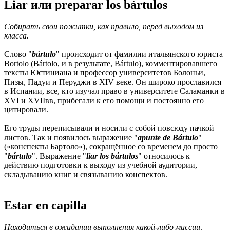
Liar или preparar los bártulos
Собирать свои пожитки, как правило, перед выходом из
класса.
Слово "
bártulo
" происходит от фамилии итальянского юриста
Bortolo (Bártolo, и в результате, Bártulo), комментировавшего
тексты Юстиниана и профессор университетов Болоньи,
Пизы, Падуи и Перуджи в XIV веке. Он широко прославился
в Испании, все, кто изучал право в университете Саламанки в
XVI и XVIIвв, прибегали к его помощи и постоянно его
цитировали.
Его труды переписывали и носили с собой повсюду пачкой
листов. Так и появилось выражение "
apunte de Bártulo
"
(«конспекты Бартоло»), сокращённое со временем до просто
"
bártulo
". Выражение "
liar los bártulos
" относилось к
действию подготовки к выходу из учебной аудитории,
складыванию книг и связыванию конспектов.
Estar en capilla
Находиться в ожидании выполнения какой-либо миссии,