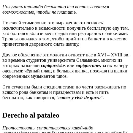
Получить что-либо бесплатно или воспользоваться
возможностью, чтобы не платить.
По своей этимологии это выражение относилось
исключительно к возможности получить бесплатную еду тем,
кто болтался вблизи мест с едой или ресторанов с банкетами.
Трюк заключался в том, чтобы прийти на банкет и в качестве
приветствия дворецкого снять шапку.
Другое объяснение этимологии относит нас в XVI – XVIII вв.,
во времена студентов университета Саламанки, многих из
которых называли
capigorristas
или
capigorrones
за их манеру
одеваться: чёрный плащ и большая шапка, похожая на шапки
современных музыкантов tunos.
Эти студенты были специалистами по части расхаживать по
всякого рода банкетам и празднествам и есть и пить
бесплатно, как говорится, "
comer y vivir de gorra
".
Derecho al pataleo
Протестовать, сопротивляться какой-либо