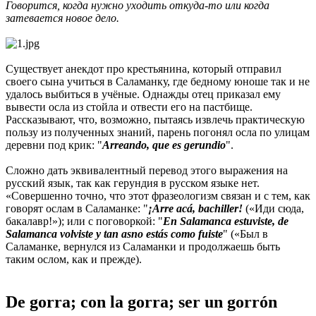
Говорится, когда нужно уходить откуда-то или когда
затевается новое дело.
Существует анекдот про крестьянина, который отправил
своего сына учиться в Саламанку, где бедному юноше так и не
удалось выбиться в учёные. Однажды отец приказал ему
вывести осла из стойла и отвести его на пастбище.
Рассказывают, что, возможно, пытаясь извлечь практическую
пользу из полученных знаний, парень погонял осла по улицам
деревни под крик: "
Arreando, que es gerundio
".
Сложно дать эквивалентный перевод этого выражения на
русский язык, так как герундия в русском языке нет.
«Совершенно точно, что этот фразеологизм связан и с тем, как
говорят ослам в Саламанке: "
¡Arre acá, bachiller!
(«Иди сюда,
бакалавр!»); или с поговоркой: "
E
n Salamanca estuviste, de
Salamanca volviste y tan asno estás como fuiste
" («Был в
Саламанке, вернулся из Саламанки и продолжаешь быть
таким ослом, как и прежде).
De gorra; con la gorra; ser un gorrón