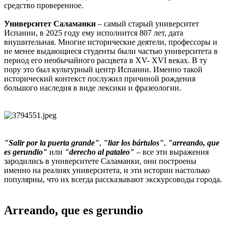
средство проверенное.
Университет Саламанки
– самый старый университет
Испании, в 2025 году ему исполнится 807 лет, дата
внушительная. Многие исторические деятели, профессоры и
не менее выдающиеся студенты были частью университета в
период его необычайного расцвета в XV- XVI веках. В ту
пору это был культурный центр Испании. Именно такой
исторический контекст послужил причиной рождения
большого наследия в виде лексики и фразеологии.
"Salir por la puerta grande"
,
"liar los bártulos"
,
"arreando, que
es gerundio"
или
"derecho al pataleo"
– все эти выражения
зародились в университете Саламанки, они построены
именно на реалиях университета, и эти истории настолько
популярны, что их всегда рассказывают экскурсоводы города.
Arreando, que es gerundio