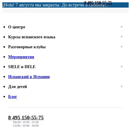
8 495 150-55-75
¡Hola! 7 августа мы закрыты. До встречи в субботу!
Перезвоните мне
О центре
Курсы испанского языка
Разговорные клубы
Мероприятия
SIELE и DELE
Испанский в Испании
Для детей
Блог
8 495 150-55-75
Пн-Пт: 10:00 - 21:00
Сб-Вс: 10:00 - 18:00