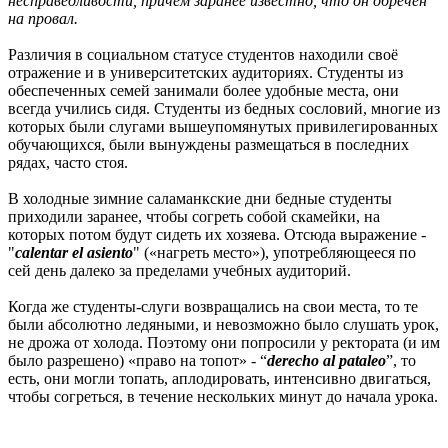
несправедливости, причём заранее известно, что он обречён
на провал.
Различия в социальном статусе студентов находили своё
отражение и в университетских аудиториях. Студенты из
обеспеченных семей занимали более удобные места, они
всегда учились сидя. Студенты из бедных сословий, многие из
которых были слугами вышеупомянутых привилегированных
обучающихся, были вынуждены размещаться в последних
рядах, часто стоя.
В холодные зимние саламанкские дни бедные студенты
приходили заранее, чтобы согреть собой скамейки, на
которых потом будут сидеть их хозяева. Отсюда выражение -
"
calentar el asiento
" («нагреть место»), употребляющееся по
сей день далеко за пределами учебных аудиторий.
Когда же студенты-слуги возвращались на свои места, то те
были абсолютно ледяными, и невозможно было слушать урок,
не дрожа от холода. Поэтому они попросили у ректората (и им
было разрешено) «право на топот» - “
derecho al pataleo
”, то
есть, они могли топать, аплодировать, интенсивно двигаться,
чтобы согреться, в течение нескольких минут до начала урока.