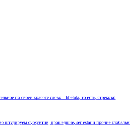
ное по своей красоте слово – libélula, то есть, стрекоза!
иленно штудируем субхунтив, прошедшие, ser-estar и прочие глобал