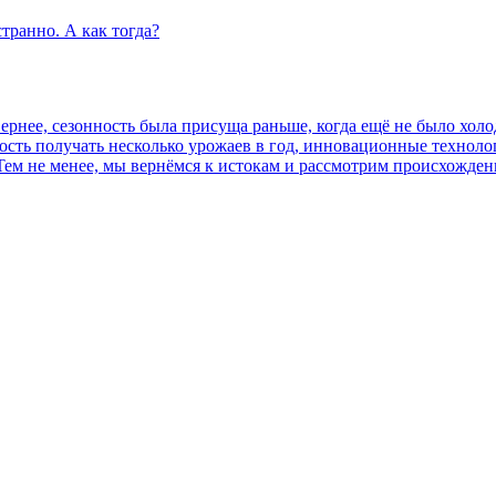
странно. А как тогда?
ернее, сезонность была присуща раньше, когда ещё не было хол
ность получать несколько урожаев в год, инновационные технол
 Тем не менее, мы вернёмся к истокам и рассмотрим происхожде