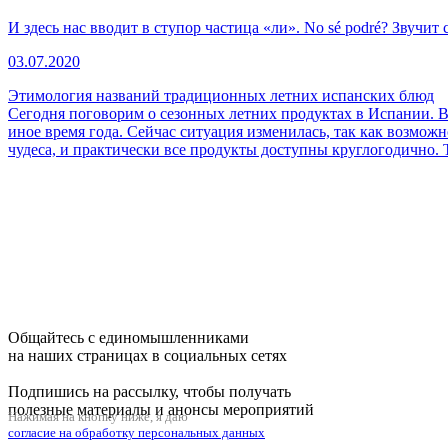
И здесь нас вводит в ступор частица «ли». No sé podré? Звучит 
03.07.2020
Этимология названий традиционных летних испанских блюд
Сегодня поговорим о сезонных летних продуктах в Испании. В
иное время года. Сейчас ситуация изменилась, так как возмож
чудеса, и практически все продукты доступны круглогодично.
Общайтесь с единомышленниками
на наших страницах в социальных сетях
Подпишись на рассылку, чтобы получать
полезные материалы и анонсы мероприятий
Нажимая на кнопку ниже, я даю
согласие на обработку персональных данных