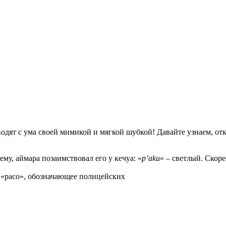
дят с ума своей мимикой и мягкой шубкой! Давайте узнаем, отку
сему, аймара позаимствовал его у кечуа: «
p’aku
» – светлый. Скоре
 «paco», обозначающее полицейских