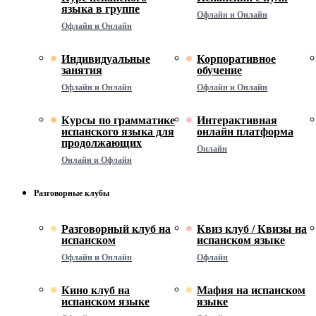
языка в группе
Офлайн и Онлайн
Офлайн и Онлайн
Индивидуальные
Корпоративное
занятия
обучение
Офлайн и Онлайн
Офлайн и Онлайн
Курсы по грамматике
Интерактивная
испанского языка для
онлайн платформа
продолжающих
Онлайн
Онлайн и Офлайн
Разговорные клубы
Разговорный клуб на
Квиз клуб / Квизы на
испанском
испанском языке
Офлайн и Онлайн
Офлайн
Кино клуб на
Мафия на испанском
испанском языке
языке