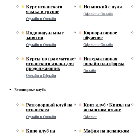
Курс испанского
Испанский с нуля
языка в группе
Офлайн и Онлайн
Офлайн и Онлайн
Индивидуальные
Корпоративное
занятия
обучение
Офлайн и Онлайн
Офлайн и Онлайн
Курсы по грамматике
Интерактивная
испанского языка для
онлайн платформа
продолжающих
Онлайн
Онлайн и Офлайн
Разговорные клубы
Разговорный клуб на
Квиз клуб / Квизы на
испанском
испанском языке
Офлайн и Онлайн
Офлайн
Кино клуб на
Мафия на испанском