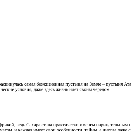
кинулась самая безжизненная пустыня на Земле – пустыня Атак
ические условия, даже здесь жизнь идет своим чередом.
Африкой, ведь Сахара стала практически именем нарицательным 
атом, и каждая имеет свои особенности, тайны, а иногда даже 