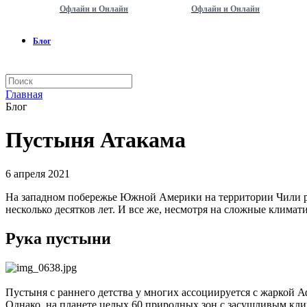
Офлайн и Онлайн
Офлайн и Онлайн
Блог
Главная
Блог
Пустыня Атакама
6 апреля 2021
На западном побережье Южной Америки на территории Чили рас
несколько десятков лет. И все же, несмотря на сложные климат
Рука пустыни
Пустыня с раннего детства у многих ассоциируется с жаркой 
Однако, на планете целых 60 природных зон с засушливым клим