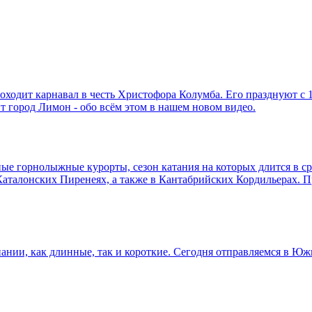
роходит карнавал в честь Христофора Колумба. Его празднуют с
ит город Лимон - обо всём этом в нашем новом видео.
чные горнолыжные курорты, сезон катания на которых длится в с
талонских Пиренеях, а также в Кантабрийских Кордильерах. Пре
нии, как длинные, так и короткие. Сегодня отправляемся в Ю