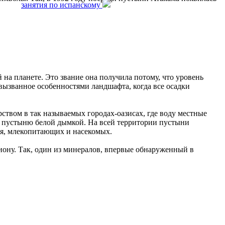
занятия по испанскому
а планете. Это звание она получила потому, что уровень
вызванное особенностями ландшафта, когда все осадки
твом в так называемых городах-оазисах, где воду местные
х пустыню белой дымкой. На всей территории пустыни
ся, млекопитающих и насекомых.
ону. Так, один из минералов, впервые обнаруженный в