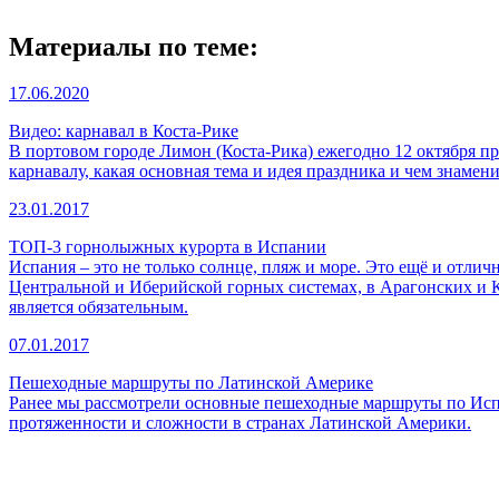
Материалы по теме:
17.06.2020
Видео: карнавал в Коста-Рике
В портовом городе Лимон (Коста-Рика) ежегодно 12 октября п
карнавалу, какая основная тема и идея праздника и чем знамен
23.01.2017
ТОП-3 горнолыжных курорта в Испании
Испания – это не только солнце, пляж и море. Это ещё и отли
Центральной и Иберийской горных системах, в Арагонских и Ка
является обязательным.
07.01.2017
Пешеходные маршруты по Латинской Америке
Ранее мы рассмотрели основные пешеходные маршруты по Испа
протяженности и сложности в странах Латинской Америки.