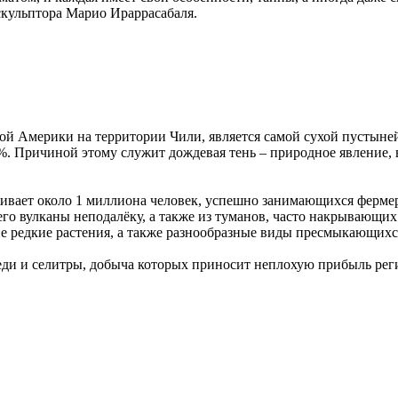
скульптора Марио Ираррасабаля.
 Америки на территории Чили, является самой сухой пустыней н
%. Причиной этому служит дождевая тень – природное явление, 
вает около 1 миллиона человек, успешно занимающихся фермерс
го вулканы неподалёку, а также из туманов, часто накрывающи
гие редкие растения, а также разнообразные виды пресмыкающих
ди и селитры, добыча которых приносит неплохую прибыль реги