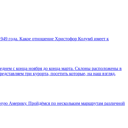
 1949 года. Какое отношение Христофор Колумб имеет к
реднем с конца ноября до конца марта. Склоны расположены в
дставляем три курорта, посетить которые, на наш взгляд,
жную Америку. Пройдёмся по нескольким маршрутам различной