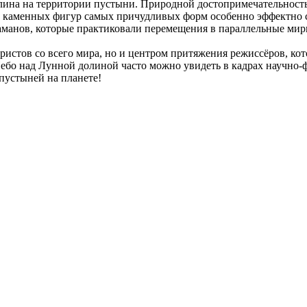
ина на территории пустыни. Природной достопримечательностью
и каменных фигур самых причудливых форм особенно эффектно с
аманов, которые практиковали перемещения в параллельные мир
уристов со всего мира, но и центром притяжения режиссёров, ко
бо над Лунной долиной часто можно увидеть в кадрах научно-ф
пустыней на планете!