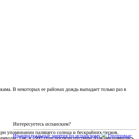
ама. В некоторых ее районах дождь выпадает только раз в
Интересуетесь испанским?
при упоминании палящего солнца и бескрайних песков.
Индивидуальные занятия по испанскому
Групповые
символы. Так, в 1992 году посреди пустыни Атакама появилась