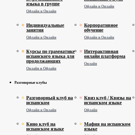
языка в группе
Офлайн и Онлайн
Офлайн и Онлайн
Индивидуальные
Корпоративное
занятия
обучение
Офлайн и Онлайн
Офлайн и Онлайн
Курсы по грамматике
Интерактивная
испанского языка для
онлайн платформа
продолжающих
Онлайн
Онлайн и Офлайн
Разговорные клубы
Разговорный клуб на
Квиз клуб / Квизы на
испанском
испанском языке
Офлайн и Онлайн
Офлайн
Кино клуб на
Мафия на испанском
испанском языке
языке