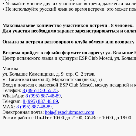
• Уважайте мнение других участников встречи, даже если вы ли
• Не используйте русский язык во время встречи, это может по
Максимальное количество участников встречи - 8 человек.
Для участия необходимо заранее зарегистрироваться и оплат
Оплата за встречи разговорного клуба обмену или возврату
Встреча пройдет в офлайн формате по адресу: ул. Большие 
Центр испанского языка и культуры ESP Club Moscú, ул. Больши
Москва
ул. Большие Каменщики, д. 9, стр. С, 2 этаж.
м. Таганская (выход 4), Марксистская (выход 5)
Вход в подъезд с вывеской ESP Club Moscú, между пекарней и 
Телефон:
8 (495) 150-55-75
,
WhatsApp:
8 (995) 887-48-89
,
Telegram:
8 (995) 887-48-89
,
MAX:
8 (995) 887-48-89
,
Электронная почта:
hola@espclubmoscu.com
Режим работы:
Пн-Пт с 10:00 до 21:00, Сб-Вс с 10:00 до 18:00