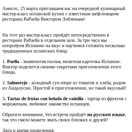
Амигос, 25 марта приглашаем вас на очередной кулинарный
мастер-класс испанской кухни с известным шеф-поваром
ресторана PaPaella Виктором Лобзиным!
На этот раз мастер-класс пройдёт непосредственно в
ресторане PaPaella в отдельном зале. За три часа мы
попробуем Испанию на вкус и научимся готовить несколько
традиционных испанских блюд:
1.
Paella
- знаменитая паэлья, визитная карточка Испании.
Виктор поделится своими секретами приготовления этого
блюда.
2.
Salmorejo
- холодный суп-пюре из томатов и хлеба, родом
из Андалусии. Простой в приготовлении, но такой вкусный!
3
. Tartar de frutas con helado de vainilla
- тартар из фруктов с
мороженым, любимое лакомство испанцев.
Обратите внимание, что встреча пройдёт
на русском языке
,
так что смело можете звать своих близких и друзей!
Дата и время проведения: