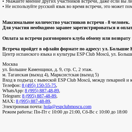
• Уважайте мнение других участников встречи, даже если вы ли
• Не используйте русский язык во время встречи, это может по
Максимальное количество участников встречи - 8 человек.
Для участия необходимо заранее зарегистрироваться и оплат
Оплата за встречи разговорного клуба обмену или возврату
Встреча пройдет в офлайн формате по адресу: ул. Большие 
Центр испанского языка и культуры ESP Club Moscú, ул. Больши
Москва
ул. Большие Каменщики, д. 9, стр. С, 2 этаж.
м. Таганская (выход 4), Марксистская (выход 5)
Вход в подъезд с вывеской ESP Club Moscú, между пекарней и 
Телефон:
8 (495) 150-55-75
,
WhatsApp:
8 (995) 887-48-89
,
Telegram:
8 (995) 887-48-89
,
MAX:
8 (995) 887-48-89
,
Электронная почта:
hola@espclubmoscu.com
Режим работы:
Пн-Пт с 10:00 до 21:00, Сб-Вс с 10:00 до 18:00