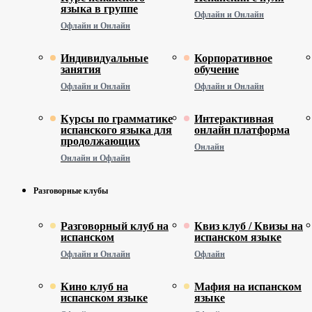
языка в группе
Офлайн и Онлайн
Офлайн и Онлайн
Индивидуальные
Корпоративное
занятия
обучение
Офлайн и Онлайн
Офлайн и Онлайн
Курсы по грамматике
Интерактивная
испанского языка для
онлайн платформа
продолжающих
Онлайн
Онлайн и Офлайн
Разговорные клубы
Разговорный клуб на
Квиз клуб / Квизы на
испанском
испанском языке
Офлайн и Онлайн
Офлайн
Кино клуб на
Мафия на испанском
испанском языке
языке