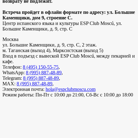
возврату не подлежит.
Встреча пройдет в офлайн формате по адресу: ул. Большие
Каменщики, дом 9, строение С.
Центр испанского языка и культуры ESP Club Moscú, ул.
Большие Каменщики, д. 9, стр. С
Москва
ул. Большие Каменщики, д. 9, стр. С, 2 этаж.
м. Таганская (выход 4), Марксистская (выход 5)
Вход в подъезд с вывеской ESP Club Moscú, между пекарней и
кафе.
Телефон:
8 (495) 150-55-75
,
WhatsApp:
8 (995) 887-48-89
,
Telegram:
8 (995) 887-48-89
,
MAX:
8 (995) 887-48-89
,
Электронная почта:
hola@espclubmoscu.com
Режим работы:
Пн-Пт с 10:00 до 21:00, Сб-Вс с 10:00 до 18:00