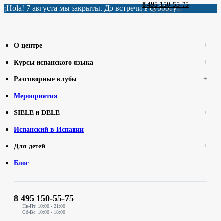
8 495 150-55-75
¡Hola! 7 августа мы закрыты. До встречи в субботу!
Перезвоните мне
О центре
Курсы испанского языка
Разговорные клубы
Мероприятия
SIELE и DELE
Испанский в Испании
Для детей
Блог
8 495 150-55-75
Пн-Пт: 10:00 - 21:00
Сб-Вс: 10:00 - 18:00