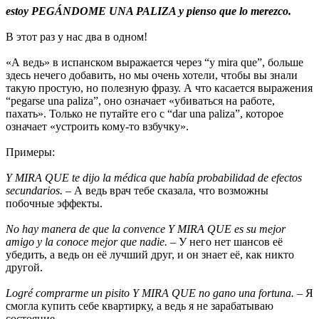
estoy PEGÁNDOME UNA PALIZA y pienso que lo merezco.
В этот раз у нас два в одном!
«А ведь» в испанском выражается через “y mira que”, больше
здесь нечего добавить, но мы очень хотели, чтобы вы знали
такую простую, но полезную фразу. А что касается выражения
“pegarse una paliza”, оно означает «убиваться на работе,
пахать». Только не путайте его с “dar una paliza”, которое
означает «устроить кому-то взбучку».
Примеры:
Y MIRA QUE te dijo la médica que había probabilidad de efectos
secundarios.
– А ведь врач тебе сказала, что возможны
побочные эффекты.
No hay manera de que la convence Y MIRA QUE es su mejor
amigo y la conoce mejor que nadie.
– У него нет шансов её
убедить, а ведь он её лучший друг, и он знает её, как никто
другой.
Logré comprarme un pisito Y MIRA QUE no gano una fortuna.
– Я
смогла купить себе квартирку, а ведь я не зарабатываю
состояние.