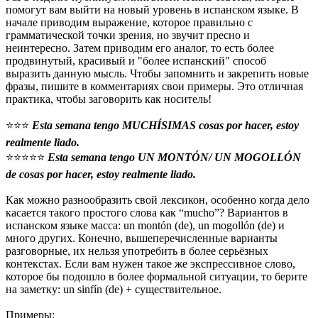
помогут вам выйти на новый уровень в испанском языке. В
начале приводим выражение, которое правильно с
грамматической точки зрения, но звучит пресно и
неинтересно. Затем приводим его аналог, то есть более
продвинутый, красивый и "более испанский" способ
выразить данную мысль. Чтобы запомнить и закрепить новые
фразы, пишите в комментариях свои примеры. Это отличная
практика, чтобы заговорить как носитель!
⭐⭐⭐
Esta semana tengo MUCHÍSIMAS cosas por hacer, estoy
realmente liado.
⭐⭐⭐⭐⭐
Esta semana tengo UN MONTÓN/ UN MOGOLLÓN
de cosas por hacer, estoy realmente liado.
Как можно разнообразить свой лексикон, особенно когда дело
касается такого простого слова как “mucho”? Вариантов в
испанском языке масса: un montón (de), un mogollón (de) и
много других. Конечно, вышеперечисленные варианты
разговорные, их нельзя употребить в более серьёзных
контекстах. Если вам нужен такое же экспрессивное слово,
которое бы подошло в более формальной ситуации, то берите
на заметку: un sinfín (de) + существительное.
Примеры: