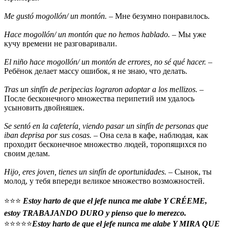
Me gustó mogollón/ un montón.
– Мне безумно понравилось.
Hace mogollón/ un montón que no hemos hablado.
– Мы уже
кучу времени не разговаривали.
El niño hace mogollón/ un montón de errores, no sé qué hacer.
–
Ребёнок делает массу ошибок, я не знаю, что делать.
Tras un sinfín de peripecias lograron adoptar a los mellizos.
–
После бесконечного множества перипетий им удалось
усыновить двойняшек.
Se sentó en la cafetería, viendo pasar un sinfín de personas que
iban deprisa por sus cosas.
– Она села в кафе, наблюдая, как
проходит бесконечное множество людей, торопящихся по
своим делам.
Hijo, eres joven, tienes un sinfín de oportunidades.
– Сынок, ты
молод, у тебя впереди великое множество возможностей.
⭐⭐⭐
Estoy harto de que el jefe nunca me alabe Y CRÉEME,
estoy TRABAJANDO DURO y pienso que lo merezco.
⭐⭐⭐⭐⭐
Estoy harto de que el jefe nunca me alabe Y MIRA QUE