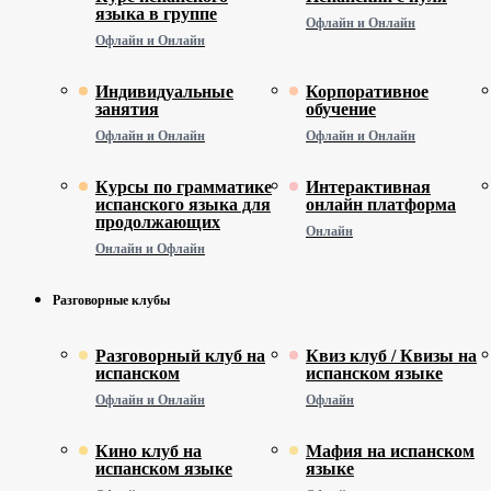
языка в группе
Офлайн и Онлайн
Офлайн и Онлайн
Индивидуальные
Корпоративное
занятия
обучение
Офлайн и Онлайн
Офлайн и Онлайн
Курсы по грамматике
Интерактивная
испанского языка для
онлайн платформа
продолжающих
Онлайн
Онлайн и Офлайн
Разговорные клубы
Разговорный клуб на
Квиз клуб / Квизы на
испанском
испанском языке
Офлайн и Онлайн
Офлайн
Кино клуб на
Мафия на испанском
испанском языке
языке