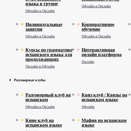
языка в группе
Офлайн и Онлайн
Офлайн и Онлайн
Индивидуальные
Корпоративное
занятия
обучение
Офлайн и Онлайн
Офлайн и Онлайн
Курсы по грамматике
Интерактивная
испанского языка для
онлайн платформа
продолжающих
Онлайн
Онлайн и Офлайн
Разговорные клубы
Разговорный клуб на
Квиз клуб / Квизы на
испанском
испанском языке
Офлайн и Онлайн
Офлайн
Кино клуб на
Мафия на испанском
испанском языке
языке