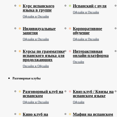
Курс испанского
Испанский с нуля
языка в группе
Офлайн и Онлайн
Офлайн и Онлайн
Индивидуальные
Корпоративное
занятия
обучение
Офлайн и Онлайн
Офлайн и Онлайн
Курсы по грамматике
Интерактивная
испанского языка для
онлайн платформа
продолжающих
Онлайн
Онлайн и Офлайн
Разговорные клубы
Разговорный клуб на
Квиз клуб / Квизы на
испанском
испанском языке
Офлайн и Онлайн
Офлайн
Кино клуб на
Мафия на испанском