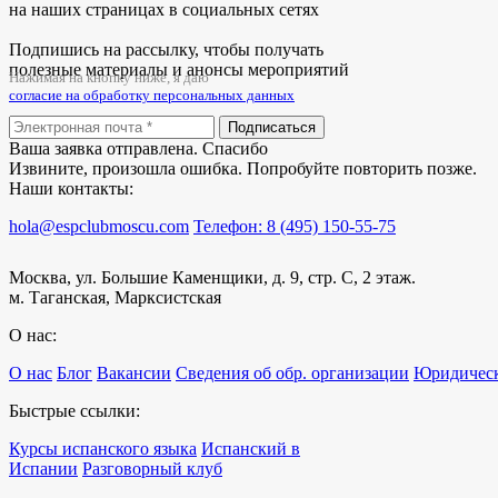
на наших страницах в социальных сетях
Подпишись на рассылку, чтобы получать
полезные материалы и анонсы мероприятий
Нажимая на кнопку ниже, я даю
согласие на обработку персональных данных
Подписаться
Ваша заявка отправлена. Спасибо
Извините, произошла ошибка. Попробуйте повторить позже.
Наши контакты:
hola@espclubmoscu.com
Телефон: 8 (495) 150-55-75
Москва, ул. Большие Каменщики, д. 9, стр. С, 2 этаж.
м. Таганская, Марксистская
О нас:
О нас
Блог
Вакансии
Сведения об обр. организации
Юридическ
Быстрые ссылки:
Курсы испанского языка
Испанский в
Испании
Разговорный клуб