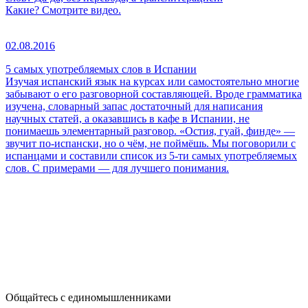
Какие? Смотрите видео.
02.08.2016
5 самых употребляемых слов в Испании
Изучая испанский язык на курсах или самостоятельно многие
забывают о его разговорной составляющей. Вроде грамматика
изучена, словарный запас достаточный для написания
научных статей, а оказавшись в кафе в Испании, не
понимаешь элементарный разговор. «Остия, гуай, финде» —
звучит по-испански, но о чём, не поймёшь. Мы поговорили с
испанцами и составили список из 5-ти самых употребляемых
слов. С примерами — для лучшего понимания.
Общайтесь с единомышленниками