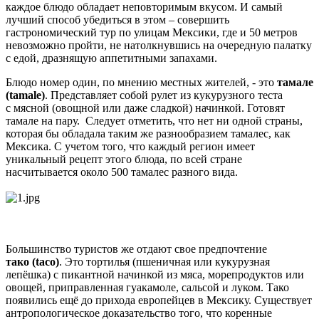
каждое блюдо обладает неповторимым вкусом. И самый
лучший способ убедиться в этом – совершить
гастрономический тур по улицам Мексики, где и 50 метров
невозможно пройти, не натолкнувшись на очередную палатку
с едой, дразнящую аппетитными запахами.
Блюдо номер один, по мнению местных жителей, - это
тамале
(tamale)
. Представляет собой рулет из кукурузного теста
с мясной (овощной или даже сладкой) начинкой. Готовят
тамале на пару. Следует отметить, что нет ни одной страны,
которая бы обладала таким же разнообразием тамалес, как
Мексика. С учетом того, что каждый регион имеет
уникальный рецепт этого блюда, по всей стране
насчитывается около 500 тамалес разного вида.
Большинство туристов же отдают свое предпочтение
тако (taco)
. Это тортилья (пшеничная или кукурузная
лепёшка) с пикантной начинкой из мяса, морепродуктов или
овощей, приправленная гуакамоле, сальсой и луком. Тако
появились ещё до прихода европейцев в Мексику. Существует
антропологическое доказательство того, что коренные