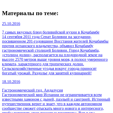
Материалы по теме:
25.10.2016
7 самых вкусных блюд боливийской кухни в Кочабамбе
14 сентября 2011 года Сенат Боливии на заседании,
посвященном 201-годовщине Восстания жителей Кочабамбы
против испанского владычества, объявил Кочабамбу
гастрономической столицей Боливии. Город Кочабамба,
«столица долин», располагается на плодородной земле на
высоте 2570 метров выше уровня моря, в полосе умеренного
климата, характерного для тропических долин.
Сельскохозяйственные угодья вокруг города приносят
богатый урожай. Раздолье для занятий кулинарией!
18.10.2016
Гастрономический гид. Андалусия
Гастрономический мир Испании не ограничивается всем
известными хамоном с дыней, паэльей и сангрией. Истинный
путешественник верит и знает, что в каждом автономном
сообществе сможет отыскать много нового и интересного,
чтобы потешить свои вкусовые рецепторы. Вот и мы