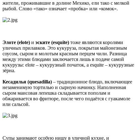
жители, проживавшие в долине Мехико, ели тако с мелкой
рыбой. Слово «тако» означает «пробка» или «комок».
Элоте (elote)
и
эските (esquite)
тоже являются королями
уличных прилавков. Это кукуруза, покрытая майонезным
соусом, сыром и молотым красным перцем чили. Разница
между этими блюдами заключается лишь в подаче самой
кукурузы: elote – кукурузный початок, а esquite – кукурузные
зёрна.
Кесадилья (quesadilla)
– традиционное блюдо, включающее
незаменимую тортилью и сырную начинку. Наполненная
сыром маисовая лепешка складывается пополам и
обжаривается во фритюре, после чего подаётся с гуакамоле
или сальсой.
Супы занимают особую нишу в уличной кухне, и