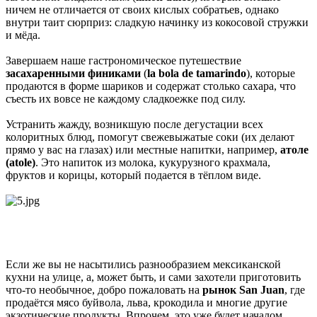
ничем не отличается от своих кислых собратьев, однако
внутри таит сюрприз: сладкую начинку из кокосовой стружки
и мёда.
Завершаем наше гастрономическое путешествие
засахаренными финиками
(
la bola de tamarindo
), которые
продаются в форме шариков и содержат столько сахара, что
съесть их вовсе не каждому сладкоежке под силу.
Устранить жажду, возникшую после дегустации всех
колоритных блюд, помогут свежевыжатые соки (их делают
прямо у вас на глазах) или местные напитки, например,
атоле
(atole)
. Это напиток из молока, кукурузного крахмала,
фруктов и корицы, который подается в тёплом виде.
Если же вы не насытились разнообразием мексиканской
кухни на улице, а, может быть, и сами захотели приготовить
что-то необычное, добро пожаловать на
рынок San Juan
, где
продаётся мясо буйвола, льва, крокодила и многие другие
экзотические продукты. Впрочем, это уже будет началом