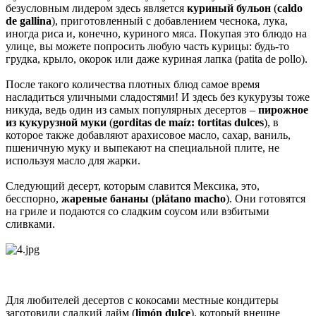
безусловным лидером здесь является
куриный бульон
(
caldo
de gallina
), приготовленный с добавлением чеснока, лука,
иногда риса и, конечно, куриного мяса. Покупая это блюдо на
улице, вы можете попросить любую часть курицы: будь-то
грудка, крыло, окорок или даже куриная лапка (patita de pollo).
После такого количества плотных блюд самое время
насладиться уличными сладостями! И здесь без кукурузы тоже
никуда, ведь один из самых популярных десертов –
пирожное
из кукурузной муки
(
gorditas de maíz: tortitas dulces
), в
которое также добавляют арахисовое масло, сахар, ваниль,
пшеничную муку и выпекают на специальной плите, не
используя масло для жарки.
Следующий десерт, которым славится Мексика, это,
бесспорно,
жареные бананы
(
plátano macho
). Они готовятся
на гриле и подаются со сладким соусом или взбитыми
сливками.
Для любителей десертов с кокосами местные кондитеры
заготовили сладкий лайм (
limón dulce
), который внешне