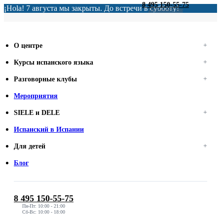
8 495 150-55-75
¡Hola! 7 августа мы закрыты. До встречи в субботу!
Перезвоните мне
О центре
Курсы испанского языка
Разговорные клубы
Мероприятия
SIELE и DELE
Испанский в Испании
Для детей
Блог
8 495 150-55-75
Пн-Пт: 10:00 - 21:00
Сб-Вс: 10:00 - 18:00