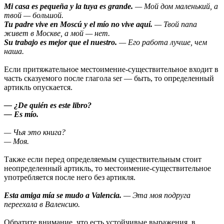
Mi casa es pequeña y la tuya es grande.
— Мой дом маленький, а
твой — большой.
Tu padre vive en Moscú y el mío no vive aquí.
— Твой папа
живет в Москве, а мой — нет.
Su trabajo es mejor que el nuestro.
— Его работа лучше, чем
наша.
Если притяжательное местоимение-существительное входит в
часть сказуемого после глагола ser — быть, то определенный
артикль опускается.
— ¿De quién es este libro?
— Es mío.
— Чья это книга?
— Моя.
Также если перед определяемым существительным стоит
неопределенный артикль, то местоимение-существительное
употребляется после него без артикля.
Esta amiga mía se mudo a Valencia.
— Эта моя подруга
переехала в Валенсию.
Обратите внимание, что есть устойчивые выражения, в