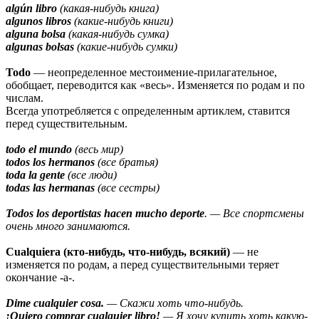
algún libro
(какая-нибудь книга)
algunos libros
(какие-нибудь книги)
alguna bolsa
(какая-нибудь сумка)
algunas bolsas
(какие-нибудь сумки)
Todo
— неопределенное местоимение-прилагательное,
обобщает, переводится как «весь». Изменяется по родам и по
числам.
Всегда употребляется с определенным артиклем, ставится
перед существительным.
todo el mundo
(весь мир)
todos los hermanos
(все братья)
toda la gente
(все люди)
todas las hermanas
(все сестры)
Todos los deportistas hacen mucho deporte
. — Все спортсмены
очень много занимаются.
Cualquiera (кто-нибудь, что-нибудь, всякий)
— не
изменяется по родам, а перед существительными теряет
окончание -a-.
Dime cualquier cosa.
— Скажи хоть что-нибудь.
¡Quiero comprar cualquier libro!
— Я хочу купить хоть какую-