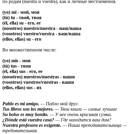
по родам (nuestra и vuestra), как и личные местоимения.
(yo) mi - мой, моя
(tú) tu - твой, твоя
(él, ella) su - его, ее
(nosotros) nuestro/nuestra - наш/наша
(vosotros) vuestro/vuestra - ваш/ваша
(ellos, ellas) su - его
Во множественном числе:
(yo) mis - мои
(tú) tus - твои
(él, ella) sus - его, ее
(nosotros) nuestros/nuestras - наши
(vosotros) vuestros/vuestras - ваши
(ellos, ellas) sus - их
Pablo es mi amigo.
— Пабло мой друг.
Tus libros son los mejores.
— Твои книги — самые лучшие
Su bolso es muy bonito.
— У нее очень красивая сумка.
¿Dónde está vuestra casa?
— Где находится ваш дом?
Nuestra profesora es exigente.
— Наша преподавательница —
требовательная.