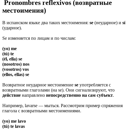
Pronombres reflexivos (возвратные
местоимения)
В испанском языке два таких местоимения:
se
(неударное) и
sí
(ударное).
Se изменяется по лицам и по числам:
(yo) me
(tú) te
(él, ella) se
(nosotros) nos
(vosotros) vos
(ellos, ellas) se
Возвратное неударное местоимение
se
употребляется с
возвратными глаголами (на se). Они сигнализируют, что
действие
направлено
непосредственно на сам субъект
.
Например, lavarse — мыться. Рассмотрим пример спряжения
глагола с возвратными местоимениями.
(yo) me lavo
(tú) te lavas